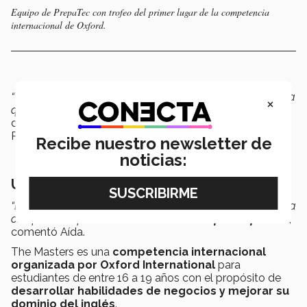
Equipo de PrepaTec con trofeo del primer lugar de la competencia
internacional de Oxford.
“Todos tenían una labor específica a realizar. Esto ayudó a
×
que se creará un buen trabajo”
, comentó
Aída Borja
,
directora del departamento de Lenguas Extranjeras de
PrepaTec.
Recibe nuestro newsletter de
noticias:
Una competencia formadora
“Me interesó que nuestros estudiantes participaran en esta
competencia por
todas las habilidades que adquieren
”
,
comentó Aída.
The Masters es una
competencia internacional
organizada por Oxford International
para
estudiantes de entre 16 a 19 años con el propósito de
desarrollar habilidades de negocios y mejorar su
dominio del inglés
.