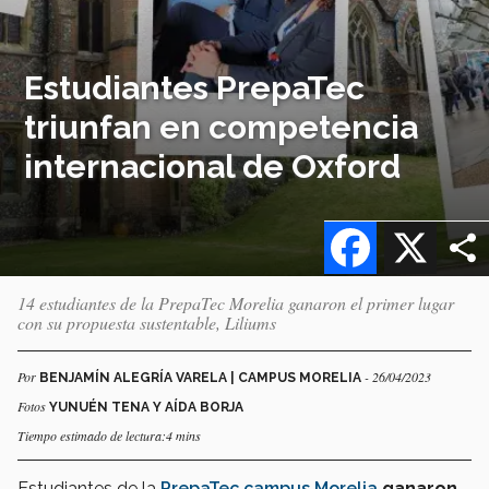
Estudiantes PrepaTec
triunfan en competencia
internacional de Oxford
Facebook
X
14 estudiantes de la PrepaTec Morelia ganaron el primer lugar
con su propuesta sustentable, Liliums
Por
- 26/04/2023
BENJAMÍN ALEGRÍA VARELA | CAMPUS MORELIA
Fotos
YUNUÉN TENA Y AÍDA BORJA
Tiempo estimado de lectura:4 mins
Estudiantes de la
PrepaTec campus Morelia
ganaron