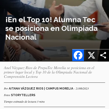
¡En el Top 10! Alumna Tec
se posiciona en Olimpiada
Nacional
Facebook
X
Anel Vázquez Rios de PrepaTec Morelia se posiciona en el
primer lugar local y Top 10 de la Olimpiada Nacional de
Comprensión Lectora
Por
- 21/06/2023
AITANA VÁZQUEZ RIOS | CAMPUS MORELIA
Fotos
STORYTELLERS
Tiempo estimado de lectura:3 mins