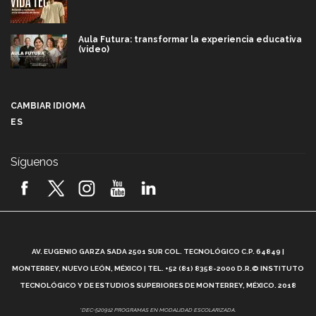
Aula Futura: transformar la experiencia educativa
(video)
Más que un festival cultural: así es la magia de
VIBRART 2026 (video)
CAMBIAR IDIOMA
ES
Javier Guzmán: investigación con impacto social
(video)
Síguenos
¡México, en el top del mundial de robótica FIRST
2026! (video)
Vida Tec: Pasión, disciplina y básquetbol, con Gael
Adame (video)
A
AV. EUGENIO GARZA SADA 2501 SUR COL. TECNOLÓGICO C.P. 64849 |
L
¿Cómo es el Modelo Educativo Tec? (video)
MONTERREY, NUEVO LEÓN, MÉXICO | TEL. +52 (81) 8358-2000 D.R.© INSTITUTO
TECNOLÓGICO Y DE ESTUDIOS SUPERIORES DE MONTERREY, MÉXICO. 2018
Vida Tec: Feminismo e Inteligencia Artificial, Paola
*DEC-520912 PROGRAMAS EN MODALIDAD ESCOLARIZADA.