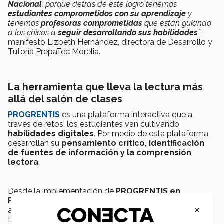
Nacional
, porque detrás de este logro tenemos
estudiantes comprometidos con su aprendizaje
y
tenemos
profesoras comprometidas
que están guiando
a los chicos a
seguir desarrollando sus habilidades
”
,
manifestó Lizbeth Hernández, directora de Desarrollo y
Tutoría PrepaTec Morelia.
La herramienta que lleva la lectura más
allá del salón de clases
PROGRENTIS
es una plataforma interactiva que a
través de retos, los estudiantes van cultivando
habilidades digitales
. Por medio de esta plataforma
desarrollan su
pensamiento crítico, identificación
de fuentes de información y la comprensión
lectora
.
Desde la implementación de
PROGRENTIS en
PrepaTec Morelia
, en el año 2019, el campus ha sido
×
acreedor a la
certificación POLARIS 2021 y 2022
, a
través de la certificadora española
Eduqatia
.