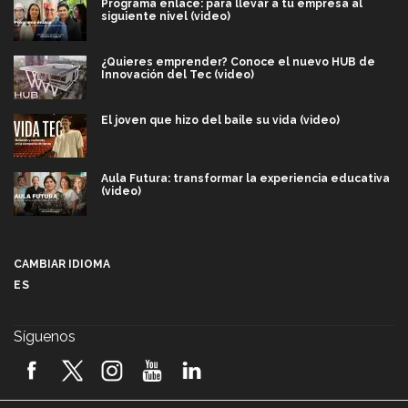
Programa enlace: para llevar a tu empresa al
siguiente nivel (video)
¿Quieres emprender? Conoce el nuevo HUB de
Innovación del Tec (video)
El joven que hizo del baile su vida (video)
Aula Futura: transformar la experiencia educativa
(video)
Más que un festival cultural: así es la magia de
VIBRART 2026 (video)
CAMBIAR IDIOMA
ES
Javier Guzmán: investigación con impacto social
(video)
Síguenos
¡México, en el top del mundial de robótica FIRST
2026! (video)