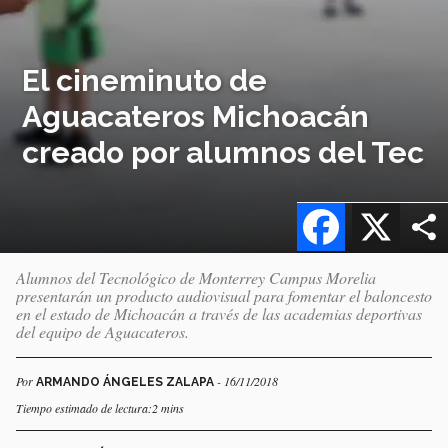
El cineminuto de
Aguacateros Michoacán
creado por alumnos del Tec
Facebook
X
Alumnos del Tecnológico de Monterrey Campus Morelia
presentarán un producto audiovisual para fomentar el baloncesto
en el estado de Michoacán a través de las academias deportivas
del equipo de Aguacateros.
Por
- 16/11/2018
ARMANDO ÁNGELES ZALAPA
Tiempo estimado de lectura:2 mins