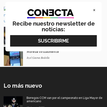
×
Proyectos de alumnos se vinculan con
iniciativa pública y privada
Mariana Jacuinde Mayés
Recibe nuestro newsletter de
noticias:
Se realiza el “Morelia Arq Forum” con
perspectiva de género
Itzel Gaona y Jesus Alejandre
Con esta app podrás visitar Tec campus
Morelia virtualmente
Itzel Gaona Bedolla
Lo más nuevo
Borregos CCM van por el campeonato en Liga Mayor de
americano