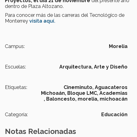
Proyectos, el día 21 de noviembre
del presente año
dentro de Plaza Altozano.
Para conocer más de las carreras del Tecnológico de
Monterrey
visita aquí.
Campus:
Morelia
Escuelas:
Arquitectura, Arte y Diseño
Etiquetas:
Cineminuto,
Aguacateros
Michoaán,
Bloque LMC,
Academias
,
Baloncesto,
morelia,
michoacán
Categoría:
Educación
Notas Relacionadas