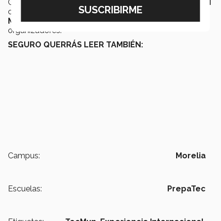
Con las cifras obtenidas, este fue
el segundo TecMUN
con
más asistencia
que se ha hecho en
campus
Morelia
, superando las expectativas de los
organizadores.
SEGURO QUERRÁS LEER TAMBIÉN:
Campus:
Morelia
Escuelas:
PrepaTec