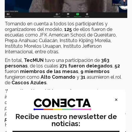
Tomando en cuenta a todos los participantes y
organizadores del modelo,
125
de ellos fueron de
escuelas como JFK American School de Querétaro,
Prepa Anáhuac Culiacán, Instituto Kipling Morelia,
Instituto Morelos Uruapan, Instituto Jefferson
Internacional, entre otras.
En total,
TecMUN
tuvo una participación de
363
personas
, de los cuales
271 fueron delegados
,
52
fueron
miembros de las mesas
,
9 miembros
fungieron como
Alto Comando
y
31
asumieron el rol
de
Cascos Azules
.
“
La motivación y el liderazgo
fueron aspectos muy
importantes en la realización de este
TecMUN
,
×
convirtiendo
los obstáculos en nuevas oportunidades
para hacer un evento totalmente nuevo, para que los
participantes
pudieran desarrollarse tanto en el ámbito
Recibe nuestro newsletter de
personal
,
como en el profesional”
, comenta Lizbeth
noticias:
Hernández.