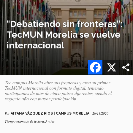
"Debatiendo sin fronteras":
TecMUN Morelia se vuelve
internacional
Facebook
X
Tec campus Morelia abre sus fronteras y crea su primer
TecMUN internacional con formato digital, teniendo
participantes de más de cinco países diferentes, siendo el
segundo año con mayor participación.
Por
- 26/11/2020
AITANA VÁZQUEZ RIOS | CAMPUS MORELIA
Tiempo estimado de lectura:3 mins