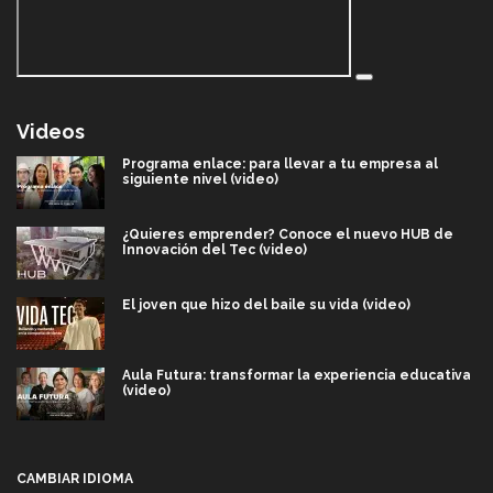
Videos
Programa enlace: para llevar a tu empresa al
siguiente nivel (video)
¿Quieres emprender? Conoce el nuevo HUB de
Innovación del Tec (video)
El joven que hizo del baile su vida (video)
Aula Futura: transformar la experiencia educativa
(video)
Más que un festival cultural: así es la magia de
VIBRART 2026 (video)
CAMBIAR IDIOMA