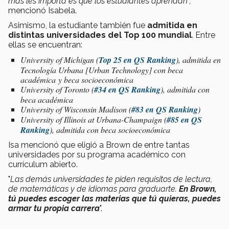
más les importa es que los estudiantes aprendan
”,
mencionó Isabela.
Asimismo, la estudiante también fue
admitida en
distintas universidades del Top 100 mundial
. Entre
ellas se encuentran:
University of Michigan (
Top 25 en QS Ranking
), admitida en
Tecnología Urbana [Urban Technology] con beca
académica y beca socioeconómica
University of Toronto (
#34 en QS Ranking
), admitida con
beca académica
University of Wisconsin Madison (
#83 en QS Ranking
)
University of Illinois at Urbana-Champaign (
#85 en QS
Ranking
), admitida con beca socioeconómica
Isa mencionó que eligió a Brown de entre tantas
universidades por su programa académico con
currículum abierto.
"
Las demás universidades te piden requisitos de lectura,
de matemáticas y de idiomas para graduarte.
En Brown,
tú puedes escoger las materias que tú quieras, puedes
armar tu propia carrera
".