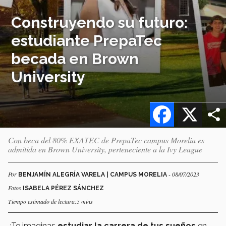
Construyendo su futuro:
estudiante PrepaTec
becada en Brown
University
Facebook
X
Con beca del 80% EXATEC de PrepaTec campus Morelia es
admitida en Brown University, perteneciente a la Ivy League
Por
- 08/07/2023
BENJAMÍN ALEGRÍA VARELA | CAMPUS MORELIA
Fotos
ISABELA PÉREZ SÁNCHEZ
Tiempo estimado de lectura:5 mins
¿Te imaginas
estudiar la carrera de tus sueños
en