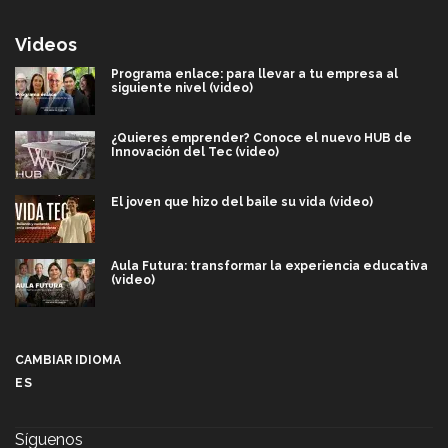
Videos
Programa enlace: para llevar a tu empresa al
siguiente nivel (video)
¿Quieres emprender? Conoce el nuevo HUB de
Innovación del Tec (video)
El joven que hizo del baile su vida (video)
Aula Futura: transformar la experiencia educativa
(video)
Más que un festival cultural: así es la magia de
VIBRART 2026 (video)
CAMBIAR IDIOMA
ES
Javier Guzmán: investigación con impacto social
(video)
Síguenos