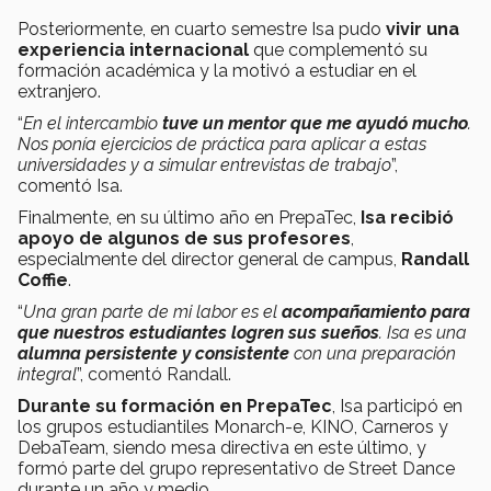
Posteriormente, en cuarto semestre Isa pudo
vivir una
experiencia internacional
que complementó su
formación académica y la motivó a estudiar en el
extranjero.
“
En el intercambio
tuve un mentor que me ayudó mucho
.
Nos ponía ejercicios de práctica para aplicar a estas
universidades y a simular entrevistas de trabajo
”,
comentó Isa.
Finalmente, en su último año en PrepaTec,
Isa recibió
apoyo de algunos de sus profesores
,
especialmente del director general de campus,
Randall
Coffie
.
“
Una gran parte de mi labor es el
acompañamiento para
que nuestros estudiantes logren sus sueños
. Isa es una
alumna persistente y consistente
con una preparación
integral
”, comentó Randall.
Durante su formación en PrepaTec
, Isa participó en
los grupos estudiantiles Monarch-e, KINO, Carneros y
DebaTeam, siendo mesa directiva en este último, y
formó parte del grupo representativo de Street Dance
durante un año y medio.