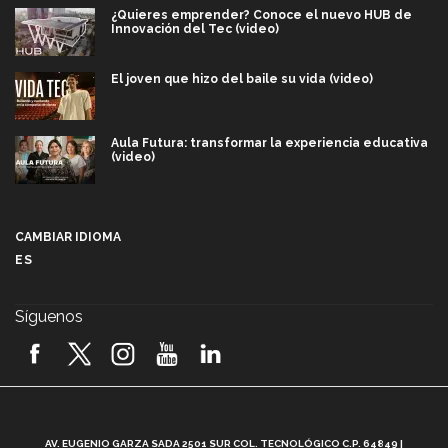
¿Quieres emprender? Conoce el nuevo HUB de
Innovación del Tec (video)
El joven que hizo del baile su vida (video)
Aula Futura: transformar la experiencia educativa
(video)
Más que un festival cultural: así es la magia de
VIBRART 2026 (video)
CAMBIAR IDIOMA
ES
Javier Guzmán: investigación con impacto social
(video)
Síguenos
¡México, en el top del mundial de robótica FIRST
2026! (video)
Vida Tec: Pasión, disciplina y básquetbol, con Gael
Adame (video)
A
AV. EUGENIO GARZA SADA 2501 SUR COL. TECNOLÓGICO C.P. 64849 |