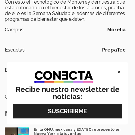
Con esto el Tecnológico de Monterrey demuestra que
está enfocado en el bienestar de los alumnos, prueba
de ello es la Semana Saludable, además de diferentes
programas de bienestar que existen.
Campus:
Morelia
Escuelas:
PrepaTec
×
Etiquetas:
Semana Saludable,
Bienestar y
Consejería,
Alimentación,
Rendimiento académico
Recibe nuestro newsletter de
noticias:
Categoría:
Educación
Notas Relacionadas
En la ONU: mexicana y EXATEC representó en
Nueva York a la juventud