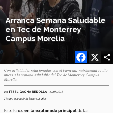
Arranca Semana Saludable
en Tec de Monterrey
Campus Morelia
Facebook
X
Con actividades relacionadas con el bienestar nutrimental se dio
inicio a la semana saludable del Tec de Monterrey Campus
Morelia.
Por
- 27/08/2018
ITZEL GAONA BEDOLLA
Tiempo estimado de lectura:2 mins
Este lunes
en la explanada principal
de las