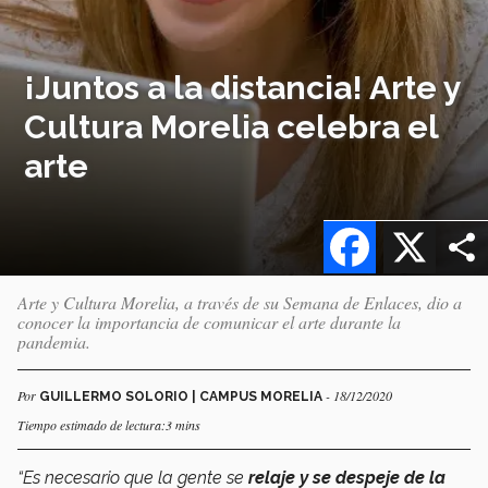
¡Juntos a la distancia! Arte y
Cultura Morelia celebra el
arte
Facebook
X
Arte y Cultura Morelia, a través de su Semana de Enlaces, dio a
conocer la importancia de comunicar el arte durante la
pandemia.
Por
- 18/12/2020
GUILLERMO SOLORIO | CAMPUS MORELIA
Tiempo estimado de lectura:3 mins
“Es necesario que la gente se
relaje y se despeje de la