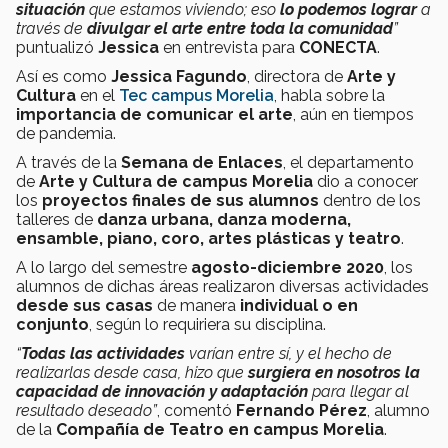
situación
que estamos viviendo; eso
lo podemos lograr
a
través de
divulgar el arte entre toda la comunidad
”
puntualizó
Jessica
en entrevista para
CONECTA
.
Así es como
Jessica Fagundo
, directora de
Arte y
Cultura
en el
Tec campus Morelia
, habla sobre la
importancia de comunicar el arte
, aún en tiempos
de pandemia.
A través de la
Semana de Enlaces
, el departamento
de
Arte y Cultura de campus Morelia
dio a conocer
los
proyectos finales de sus alumnos
dentro de los
talleres de
danza urbana, danza moderna,
ensamble, piano, coro, artes plásticas y teatro
.
A lo largo del semestre
agosto-diciembre 2020
, los
alumnos de dichas áreas realizaron diversas actividades
desde sus casas
de manera
individual o en
conjunto
, según lo requiriera su disciplina.
“
Todas las actividades
varían entre sí, y el hecho de
realizarlas desde casa, hizo que
surgiera en nosotros la
capacidad de innovación y adaptación
para llegar al
resultado deseado”
, comentó
Fernando Pérez
, alumno
de la
Compañía de Teatro en campus Morelia
.