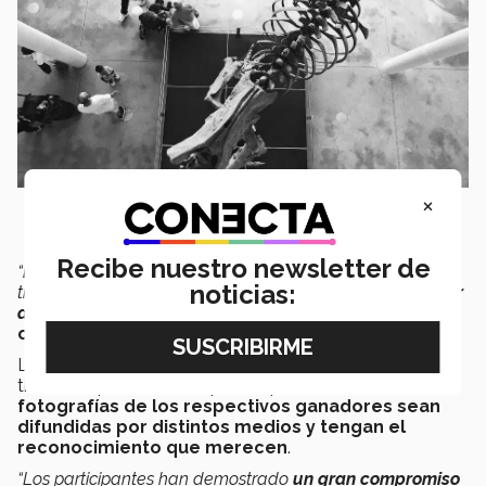
×
Recibe nuestro newsletter de
“
El espacio público
ha dejado de ser un elemento de
noticias:
transición de un lugar a otro, para convertirse en
un lugar
de encuentro
”
, manifiesta Ma. Luisa Melgoza,
organizadora del evento
.
La escuela de Arquitectura de
Tec campus Morelia
tiene la expectativa de que, después del concurso,
las
fotografías de los respectivos ganadores sean
difundidas por distintos medios y tengan el
reconocimiento que merecen
.
“Los participantes han demostrado
un gran compromiso