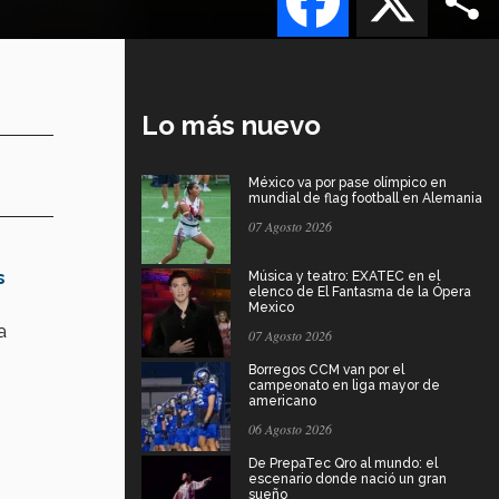
Lo más nuevo
México va por pase olímpico en
mundial de flag football en Alemania
07 Agosto 2026
s
Música y teatro: EXATEC en el
elenco de El Fantasma de la Ópera
Mexico
a
07 Agosto 2026
Borregos CCM van por el
campeonato en liga mayor de
americano
06 Agosto 2026
De PrepaTec Qro al mundo: el
escenario donde nació un gran
sueño