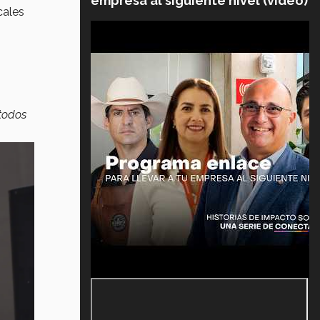
empresa al siguiente nivel (video)
cales
 todos