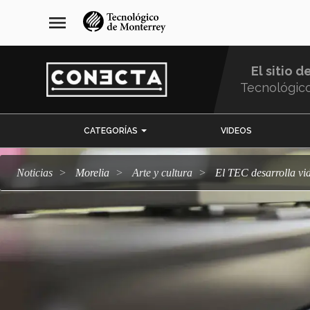
Pasar
navegación
menu
al
principal
contenido
principal
El sitio d
Tecnológic
Menu
CATEGORÍAS
VIDEOS
Comunidad
Noticias
Morelia
arte y cultura
El TEC desarrolla vi