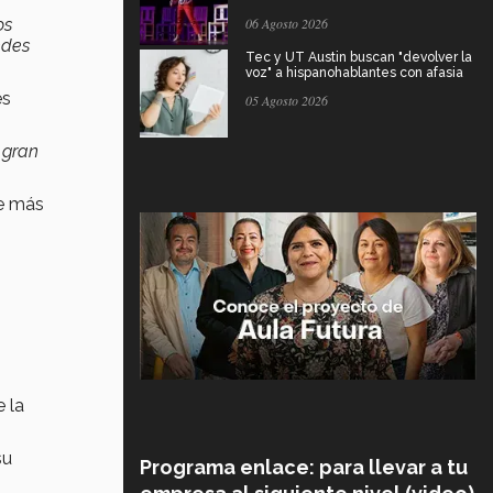
os
06 Agosto 2026
edes
Tec y UT Austin buscan "devolver la
voz" a hispanohablantes con afasia
es
05 Agosto 2026
 gran
te más
 la
su
Programa enlace: para llevar a tu