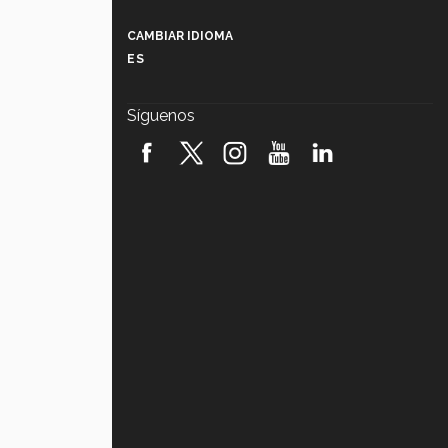
Más que un festival cultural: así es
la magia de VIBRART 2026 (video)
CAMBIAR IDIOMA
ES
Javier Guzmán: investigación con
impacto social (video)
Síguenos
¡México, en el top del mundial de
robótica FIRST 2026! (video)
Vida Tec: Pasión, disciplina y
básquetbol, con Gael Adame
(video)
¿Cómo es el Modelo Educativo
Tec? (video)
Vida Tec: Feminismo e Inteligencia
Artificial, Paola Ricaurte (video)