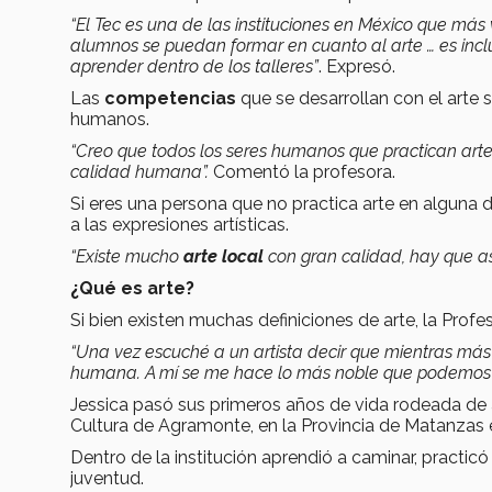
“El Tec es una de las instituciones en México que más
alumnos se puedan formar en cuanto al arte … es inclu
aprender dentro de los talleres”
. Expresó.
Las
competencias
que se desarrollan con el arte 
humanos.
“Creo que todos los seres humanos que practican art
calidad humana”.
Comentó la profesora.
Si eres una persona que no practica arte en alguna d
a las expresiones artísticas.
“Existe mucho
arte local
con gran calidad, hay que asi
¿Qué es arte?
Si bien existen muchas definiciones de arte, la Prof
“Una vez escuché a un artista decir que mientras má
humana. A mí se me hace lo más noble que podemo
Jessica pasó sus primeros años de vida rodeada de ar
Cultura de Agramonte, en la Provincia de Matanzas 
Dentro de la institución aprendió a caminar, practicó
juventud.