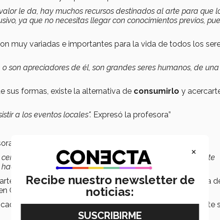
 valor le da, hay muchos recursos destinados al arte para que l
sivo, ya que no necesitas llegar con conocimientos previos, pu
son muy variadas e importantes para la vida de todos los ser
e o son apreciadores de él, son grandes seres humanos, de una
e sus formas, existe la alternativa de
consumirlo
y acercar
stir a los eventos locales".
Expresó la profesora”
esora nos comparte su experiencia y opinión sobre este.
×
s cerca estamos del arte, más cerca estamos de nuestra parte
s hacer como humanos”
Expresó Jessica Fagundo.
Recibe nuestro newsletter de
te, su madre, en ese entonces, era la directora de la Casa de
noticias:
en Cuba.
 cada taller de arte que ofrecía la Casa de la Cultura durante 