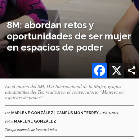
8M: abordan retos y
oportunidades de ser mujer
en espacios de poder
Facebook
X
En el marco del 8M, Día Internacional de la Mujer, grupos
estudiantiles del Tec realizaron el conversatorio "Mujeres en
espacios de poder"
Por
- 06/03/2024
MARLENE GONZÁLEZ | CAMPUS MONTERREY
Fotos
MARLENE GONZÁLEZ
Tiempo estimado de lectura:3 mins