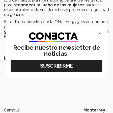
El 8 de marzo, Día Internacional de la Mujer, es un día
para
reconocer la lucha de las mujeres
hacia el
reconocimiento de sus derechos y promover la igualdad
de género.
Este día, reconocido por la ONU en 1975, es una jornada
global de exigencia de condiciones de
igualdad de
género
, en el que además se recuerdan y conmemoran
×
los avances en la materia.
Recibe nuestro newsletter de
noticias:
LEE TAMBIÉN:
Campus:
Monterrey