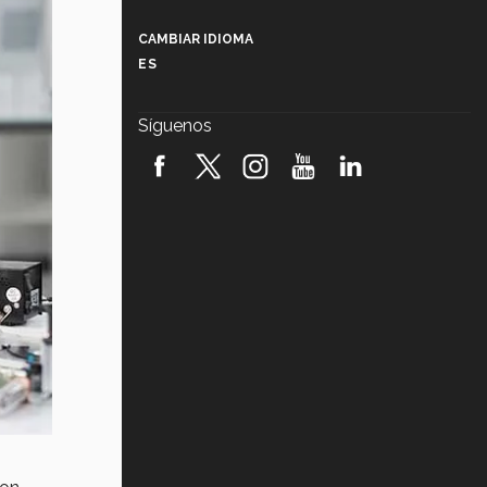
Más que un festival cultural: así es
la magia de VIBRART 2026 (video)
CAMBIAR IDIOMA
ES
Javier Guzmán: investigación con
impacto social (video)
Síguenos
¡México, en el top del mundial de
robótica FIRST 2026! (video)
Vida Tec: Pasión, disciplina y
básquetbol, con Gael Adame
(video)
¿Cómo es el Modelo Educativo
Tec? (video)
Vida Tec: Feminismo e Inteligencia
Artificial, Paola Ricaurte (video)