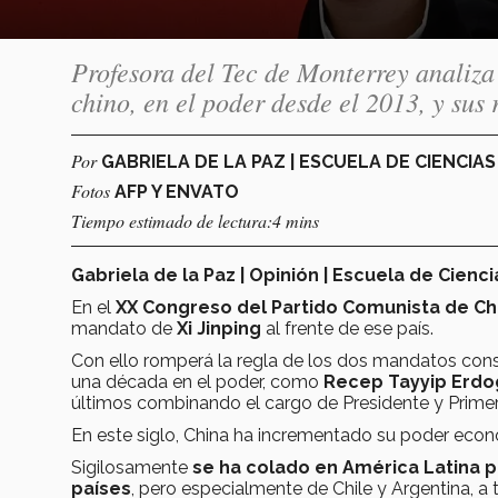
Profesora del Tec de Monterrey analiza 
chino, en el poder desde el 2013, y sus
Por
GABRIELA DE LA PAZ | ESCUELA DE CIENCIA
Fotos
AFP Y ENVATO
Tiempo estimado de lectura:4 mins
Gabriela de la Paz | Opinión | Escuela de Cienc
En el
XX Congreso del Partido Comunista de Ch
mandato de
Xi Jinping
al frente de ese país.
Con ello romperá la regla de los dos mandatos cons
una década en el poder, como
Recep Tayyip Erd
últimos combinando el cargo de Presidente y Primer 
En este siglo, China ha incrementado su poder econó
Sigilosamente
se ha colado en América Latina p
países
, pero especialmente de Chile y Argentina, a 