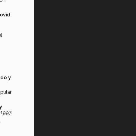
ron
ovid
l
ado y
pular
y
 1997.
a