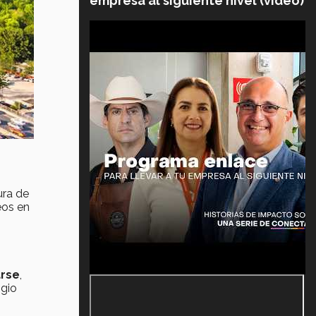
empresa al siguiente nivel (video)
ura de
eos en
arse
,
igio