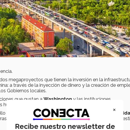
encia.
dos megaproyectos que tienen la inversión en la infraestruct
ina: a través de la inyección de dinero y la creación de empl
 los Gobiernos locales.
iciones que gustan a
Washington
y las instituciones
os humanos, ni democracia.
×
ello
China ha creado un plan estratégico para consolid
as en Afganistán e Irak que han minado su capital y su prest
Recibe nuestro newsletter de