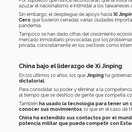
Por supuesto que nunca reconocerán que la visita 
azuzar el nacionalismo e intimidar a los taiwaneses
Sin embargo, el despliegue de apoyo hacia
Xi Jinpi
Cero
que tuvieron cerradas varias ciudades importa
pandemia.
Tampoco se han dado cifras del crecimiento económ
mercado inmobiliario provocadas por los problemas d
privada, concretamente en los sectores como interne
China bajo el liderazgo de
Xi Jinping
En los últimos 10 años, los que
Jinping
ha goberna
dictatorial
.
Para consolidar su poder y eliminar a la competenc
al tiempo que se deshizo de gente que competía con
También
ha usado la tecnología para tener un 
conocer sus movimientos
, lo que en el caso de
China ha extendido sus contactos por el mund
potencia militar que pueda competir con Est