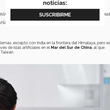
noticias:
nping ha gobernado, China se ha vuelto un pa
rial”
emas, excepto con India en la frontera del Himalaya, pero e
és de islas artificiales en el
Mar del Sur de China
, al que
 Taiwán.