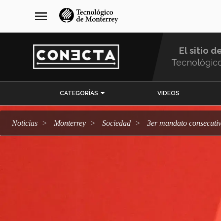
Pasar
navegación
menu
al
principal
contenido
principal
El sitio d
Tecnológic
Menu
CATEGORÍAS
VIDEOS
Comunidad
Noticias
Monterrey
sociedad
3er mandato consecuti