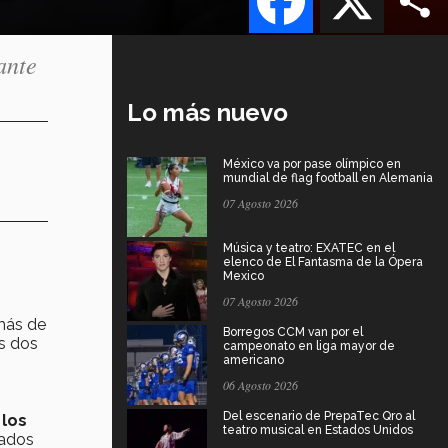
ante
Lo más nuevo
México va por pase olímpico en
mundial de flag football en Alemania
07 Agosto 2026
Música y teatro: EXATEC en el
elenco de El Fantasma de la Ópera
Mexico
07 Agosto 2026
 más de
Borregos CCM van por el
os dos
campeonato en liga mayor de
americano
06 Agosto 2026
Del escenario de PrepaTec Qro al
 los
teatro musical en Estados Unidos
tados