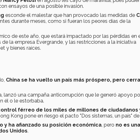
de
Nancy Pelosi
en agosto les cayó de maravilla, pues pudie
 con ensayos de una posible invasión.
ng
esconde el malestar que han provocado las medidas de
C
ntes durante meses, como si fueran los peores días de la
ico de este año, que estará impactado por las pérdidas en e
e la empresa Evergrande, y las restricciones a la iniciativa
t y bienes raíces.
do,
China se ha vuelto un país más próspero, pero cerr
ia, lanzó una campaña anticorrupción que le generó apoyo po
 él o le estorbaba.
control férreo de los miles de millones de ciudadanos 
 Hong Kong pone en riesgo el pacto "Dos sistemas, un país" de
o y ha afianzado su posición económica
, pero
no es un
ados Unidos
.