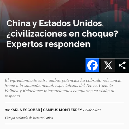
China y Estados Unidos,
¿civilizaciones en choque?
Expertos responden
Facebook
X
El enfrentamiento entre ambas potencias ha cobrado relevancia
frente a la situación actual, especialistas del Tec en Ciencia
Política y Relaciones Internacionales comparten su visión al
respecto
Por
- 27/05/2020
KARLA ESCOBAR | CAMPUS MONTERREY
Tiempo estimado de lectura:2 mins