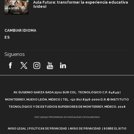
Aula Futura: transformar la experiencia educativa
(video)
Más que un festival cultural: así es la magia de
VIBRART 2026 (video)
CAMBIAR IDIOMA
ES
Javier Guzmán: investigación con impacto social
(video)
Síguenos
¡México, en el top del mundial de robótica FIRST
2026! (video)
Vida Tec: Pasión, disciplina y básquetbol, con Gael
Adame (video)
A
AV. EUGENIO GARZA SADA 2501 SUR COL. TECNOLÓGICO C.P. 64849 |
L
¿Cómo es el Modelo Educativo Tec? (video)
MONTERREY, NUEVO LEÓN, MÉXICO | TEL. +52 (81) 8358-2000 D.R.© INSTITUTO
TECNOLÓGICO Y DE ESTUDIOS SUPERIORES DE MONTERREY, MÉXICO. 2018
Vida Tec: Feminismo e Inteligencia Artificial, Paola
*DEC-520912 PROGRAMAS EN MODALIDAD ESCOLARIZADA.
Ricaurte (video)
AVISO LEGAL
POLÍTICAS DE PRIVACIDAD
AVISO DE PRIVACIDAD
SOBRE EL SITIO