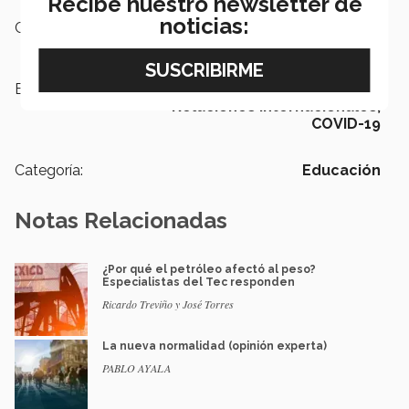
Recibe nuestro newsletter de
noticias:
Campus:
Monterrey
Etiquetas:
Coyunturas,
Ciencia Política,
Relaciones Internacionales,
COVID-19
Categoría:
Educación
Notas Relacionadas
¿Por qué el petróleo afectó al peso?
Especialistas del Tec responden
Ricardo Treviño y José Torres
La nueva normalidad (opinión experta)
PABLO AYALA