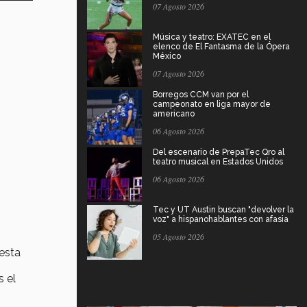
07 Agosto 2026
Música y teatro: EXATEC en el
elenco de El Fantasma de la Ópera
México
07 Agosto 2026
Borregos CCM van por el
campeonato en liga mayor de
americano
06 Agosto 2026
Del escenario de PrepaTec Qro al
teatro musical en Estados Unidos
06 Agosto 2026
Tec y UT Austin buscan "devolver la
voz" a hispanohablantes con afasia
05 Agosto 2026
esta
s el