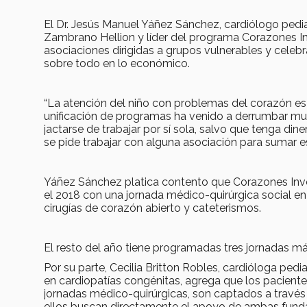
El Dr. Jesús Manuel Yáñez Sánchez, cardiólogo pediat
Zambrano Hellion y líder del programa Corazones In
asociaciones dirigidas a grupos vulnerables y celeb
sobre todo en lo económico.
“La atención del niño con problemas del corazón es
unificación de programas ha venido a derrumbar mur
jactarse de trabajar por sí sola, salvo que tenga din
se pide trabajar con alguna asociación para sumar e
Yáñez Sánchez platica contento que Corazones Inven
el 2018 con una jornada médico-quirúrgica social en
cirugías de corazón abierto y cateterismos.
El resto del año tiene programadas tres jornadas m
Por su parte, Cecilia Britton Robles, cardióloga ped
en cardiopatías congénitas, agrega que los paciente
jornadas médico-quirúrgicas, son captados a través 
ellos buscan directamente el apoyo de ambas fund