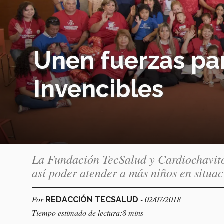
Unen fuerzas pa
Invencibles
La Fundación TecSalud y Cardiochavito
así poder atender a más niños en situa
Por
- 02/07/2018
REDACCIÓN TECSALUD
Tiempo estimado de lectura:8 mins