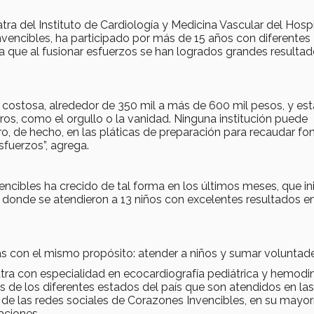
ra del Instituto de Cardiología y Medicina Vascular del Hospi
vencibles, ha participado por más de 15 años con diferentes
ra que al fusionar esfuerzos se han logrados grandes resultad
 costosa, alrededor de 350 mil a más de 600 mil pesos, y est
os, como el orgullo o la vanidad. Ninguna institución puede
ero, de hecho, en las pláticas de preparación para recaudar f
sfuerzos”, agrega.
cibles ha crecido de tal forma en los últimos meses, que in
 donde se atendieron a 13 niños con excelentes resultados e
ás con el mismo propósito: atender a niños y sumar voluntade
iatra con especialidad en ecocardiografía pediátrica y hemod
s de los diferentes estados del país que son atendidos en las
de las redes sociales de Corazones Invencibles, en su mayorí
aciones.