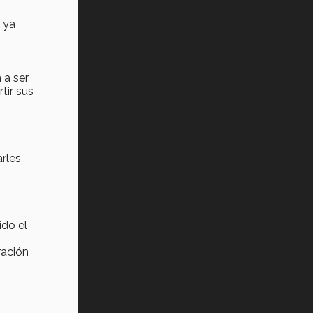
Vida Tec: Pasión, disciplina y
básquetbol, con Gael Adame
e ya
(video)
¿Cómo es el Modelo Educativo
Tec? (video)
 a ser
tir sus
Vida Tec: Feminismo e Inteligencia
Artificial, Paola Ricaurte (video)
rles
ido el
ración