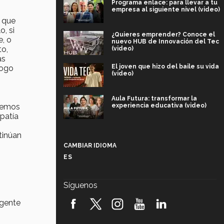
Programa enlace: para llevar a tu
empresa al siguiente nivel (video)
 que
, si
¿Quieres emprender? Conoce el
e, o
nuevo HUB de Innovación del Tec
to,
(video)
as
El joven que hizo del baile su vida
logo
(video)
Aula Futura: transformar la
experiencia educativa (video)
“Hemos
patía
Más que un festival cultural: así es
tinúan
la magia de VIBRART 2026 (video)
CAMBIAR IDIOMA
ES
Javier Guzmán: investigación con
impacto social (video)
Síguenos
¡México, en el top del mundial de
robótica FIRST 2026! (video)
 gente