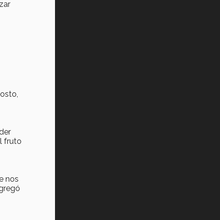
zar
osto,
der
l fruto
ue nos
agregó