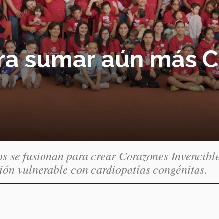
ra sumar aún más 
s se fusionan para crear Corazones Invencible
ción vulnerable con cardiopatías congénitas.