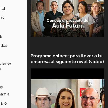
tal
os,
a
ondos
Programa enlace: para llevar a tu
empresa al siguiente nivel (video)
iciaron
n
s.
inamia
a, o