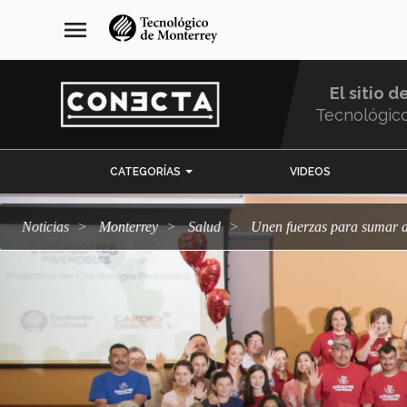
Pasar
navegación
menu
al
principal
contenido
principal
El sitio d
Tecnológic
Menu
CATEGORÍAS
VIDEOS
Comunidad
Noticias
Monterrey
salud
Unen fuerzas para sumar