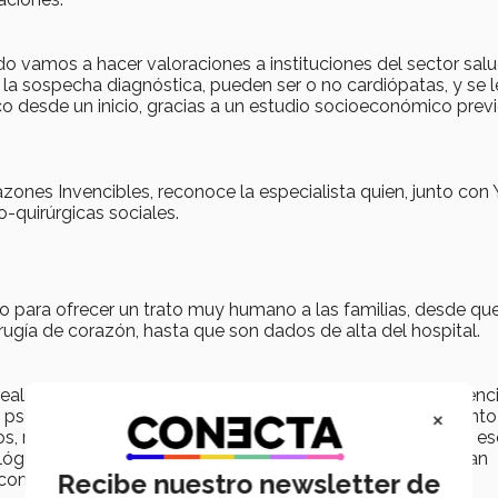
o vamos a hacer valoraciones a instituciones del sector salu
la sospecha diagnóstica, pueden ser o no cardiópatas, y se l
 desde un inicio, gracias a un estudio socioeconómico previo
zones Invencibles, reconoce la especialista quien, junto con
-quirúrgicas sociales.
 para ofrecer un trato muy humano a las familias, desde qu
cirugía de corazón, hasta que son dados de alta del hospital.
ealmente no exista, porque piensan que le van a restar atenci
×
yo psicológico por parte de un especialista y acompañamiento 
s, mientras esperan noticias sobre la operación de su hijo, es
ico especializado, palabras de aliento, o incluso, le llevan
Recibe nuestro newsletter de
 comparte la cardióloga.