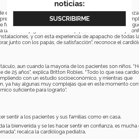
noticias:
e enfermeras, médicos y personas externas es una fortaleza
prepa que se suman para atender a los pacientes, por ejemplo
e futbol, le decoran su cuarto con los colores que lo distingu
 uno de los jugadores de ese equipo, entonces es muy boni
instalaciones, y con esta experiencia de apapacho de todas l
ar, junto con los papás, de satisfacción”, reconoce el cardió
stáculo, aun cuando la mayoría de los pacientes son niños. 
 de 25 años”, explica Britton Robles. “Todo lo que sea cardio
 cumpliendo con un estudio socioeconómico, y mientras que
en, ya hay algunas muy complejas que en este momento con
ico suficiente para lograrlo”.
 sentir a los pacientes y sus familias como en casa.
da la bienvenida y se les hacer sentir en confianza, es mucha
rnada”, recalca la cardióloga pediatra.