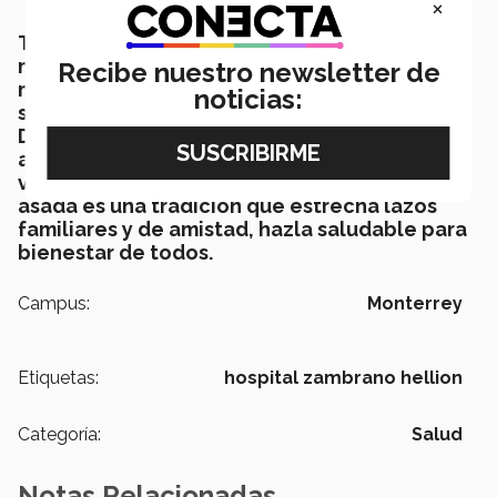
×
Ten presente que, aún y cuando elijas cortes
magros,
tu consumo de carne roja debe ser
Recibe nuestro newsletter de
moderado (aproximadamente dos veces a la
noticias:
semana, cuidando el tamaño de la porción).
Descuidar los hábitos alimenticios puede
afectar tu salud, provocando enfermedades
vasculares y trastornos digestivos. La carne
asada es una tradición que estrecha lazos
familiares y de amistad, hazla saludable para
bienestar de todos
.
Campus:
Monterrey
Etiquetas:
hospital zambrano hellion
Categoría:
Salud
Notas Relacionadas