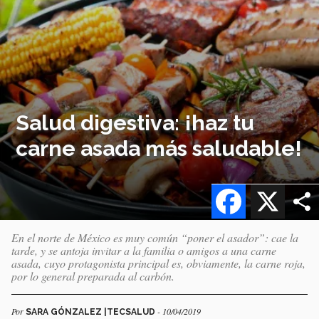
Salud digestiva: ¡haz tu
carne asada más saludable!
Facebook
X
En el norte de México es muy común “poner el asador”: cae la
tarde, y se antoja invitar a la familia o amigos a una carne
asada, cuyo protagonista principal es, obviamente, la carne roja,
por lo general preparada al carbón.
Por
- 10/04/2019
SARA GÓNZALEZ |TECSALUD