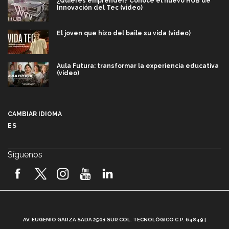
¿Quieres emprender? Conoce el nuevo HUB de
Innovación del Tec (video)
El joven que hizo del baile su vida (video)
Aula Futura: transformar la experiencia educativa
(video)
Más que un festival cultural: así es la magia de
VIBRART 2026 (video)
CAMBIAR IDIOMA
ES
Javier Guzmán: investigación con impacto social
(video)
Síguenos
¡México, en el top del mundial de robótica FIRST
2026! (video)
Vida Tec: Pasión, disciplina y básquetbol, con Gael
Adame (video)
A
AV. EUGENIO GARZA SADA 2501 SUR COL. TECNOLÓGICO C.P. 64849 |
L