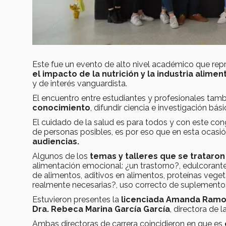
Este fue un evento de alto nivel académico que re
el impacto de la nutrición y la industria alim
y de interés vanguardista.
El encuentro entre estudiantes y profesionales tamb
conocimiento
, difundir ciencia e investigación bási
El cuidado de la salud es para todos y con este co
de personas posibles, es por eso que en esta ocasió
audiencias.
Algunos de los
temas y talleres que se trataro
alimentación emocional: ¿un trastorno?, edulcorantes
de alimentos, aditivos en alimentos, proteínas veget
realmente necesarias?, uso correcto de suplementos 
Estuvieron presentes la
licenciada Amanda Ramos
Dra. Rebeca Marina García García
, directora de 
Ambas directoras de carrera coincidieron en que es