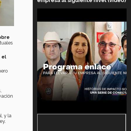
empresa al siguiente nivel (video)
sobre
ctuales
 el
mero
,
vación
n
, y la
ey.