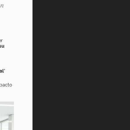
on
er
su
al
”
mpacto