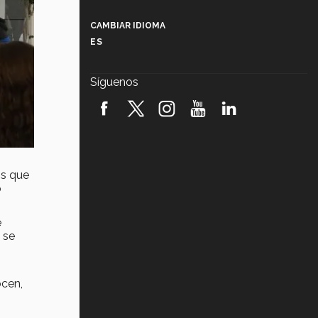
Más que un festival cultural: así es
la magia de VIBRART 2026 (video)
CAMBIAR IDIOMA
ES
Javier Guzmán: investigación con
impacto social (video)
Síguenos
¡México, en el top del mundial de
robótica FIRST 2026! (video)
Vida Tec: Pasión, disciplina y
básquetbol, con Gael Adame
(video)
os que
¿Cómo es el Modelo Educativo
o
Tec? (video)
e
Vida Tec: Feminismo e Inteligencia
 se
Artificial, Paola Ricaurte (video)
ocen,