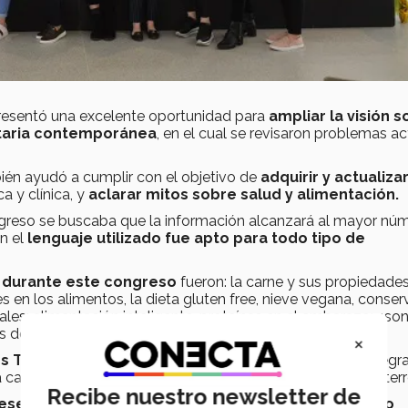
presentó una excelente oportunidad para
ampliar la visión 
entaria contemporánea
, en el cual se revisaron problemas a
ién ayudó a cumplir con el objetivo de
adquirir y actualizar
ca y clínica, y
aclarar mitos sobre salud y alimentación.
ngreso se buscaba que la información alcanzará al mayor nú
n el
lenguaje utilizado fue apto para todo tipo de
n durante este congreso
fueron: la carne y sus propiedades
 en los alimentos, la dieta gluten free, nieve vegana, conser
ales: alimentación inteligente, proteínas en el embarazo: ¿so
de proteína de acuerdo a la ciencia, entre otros.
×
 Trujillo
, directora de la carrera Nutrición y Bienestar Integral
la carrera Industrias Alimentarias en el Tecnológico de Monterr
Recibe nuestro newsletter de
esencial la unión de ambas profesiones en el mundo