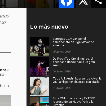
mnos
eso
Lo más nuevo
Borregos CCM van por el
campeonato en Liga Mayor de
americano
06 Agosto 2026
De PrepaTec Qro al mundo: el
escenario donde nació un gran
sueño
rmar
a
06 Agosto 2026
ria
Tec y UT Austin buscan "devolver la
voz" a hispanohablantes con afasia
abo la
05 Agosto 2026
En la ONU: mexicana y EXATEC
representó en Nueva York a la
juventud