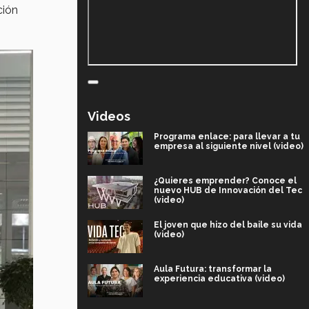
ción
Videos
Programa enlace: para llevar a tu
empresa al siguiente nivel (video)
¿Quieres emprender? Conoce el
nuevo HUB de Innovación del Tec
(video)
El joven que hizo del baile su vida
(video)
Aula Futura: transformar la
experiencia educativa (video)