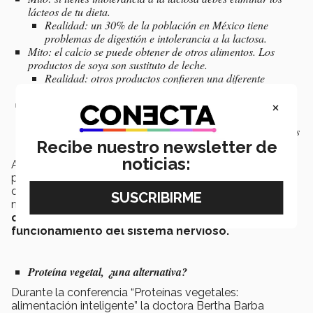
lácteos de tu dieta.
Realidad: un 30% de la población en México tiene
problemas de digestión e intolerancia a la lactosa.
Mito: el calcio se puede obtener de otros alimentos. Los
productos de soya son sustituto de leche.
Realidad: otros productos confieren una diferente
capacidad de absorción del calcio
×
Mito: hay que evitar el consumo de leche cuando se tiene
infección o gripa.
Realidad: estudios demuestran que el consumo de lácteos
incide directamente en la producción de moco.
Recibe nuestro newsletter de
noticias:
Además, aseguraron que la leche tiene efectos
positivos en la salud: es fuente de lactosa, proteínas,
calcio y vitamina D, incide favorablemente en los
marcadores asociados con el
alivio del estrés y
contiene componentes vitamínicos para el buen
funcionamiento del sistema nervioso.
Proteína vegetal, ¿una alternativa?
Durante la conferencia “Proteínas vegetales:
alimentación inteligente” la doctora Bertha Barba