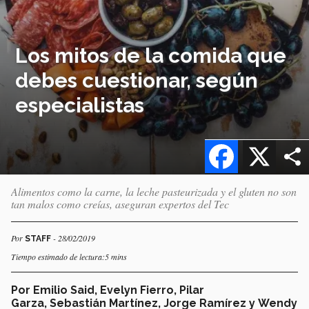
Los mitos de la comida que
debes cuestionar, según
especialistas
Facebook
X
Alimentos como la carne, la leche pasteurizada y el gluten no son
tan malos como creías, aseguran expertos del Tec
Por
- 28/02/2019
STAFF
Tiempo estimado de lectura:5 mins
Por Emilio Said, Evelyn Fierro, Pilar
Garza, Sebastián Martínez, Jorge Ramírez y Wendy