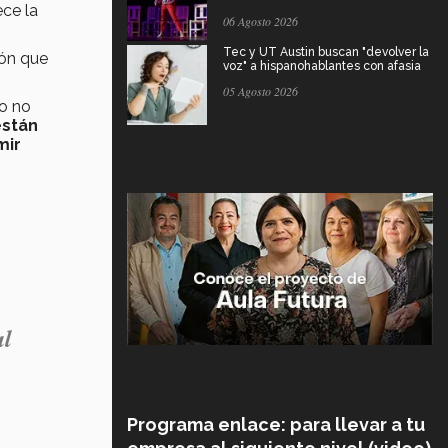
ce la
06 Agosto 2026
Tec y UT Austin buscan "devolver la
ión que
voz" a hispanohablantes con afasia
05 Agosto 2026
jo no
están
mir
al
Programa enlace: para llevar a tu