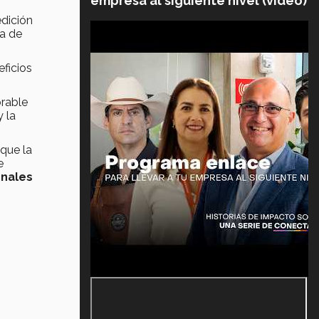
empresa al siguiente nivel (video)
dición
la de
eficios
orable
 la
 que la
e
onales