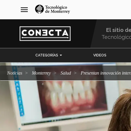
Pasar
navegación
menu
al
principal
contenido
principal
El sitio d
Tecnológic
Menu
CATEGORÍAS
VIDEOS
Comunidad
Noticias
Monterrey
salud
Presentan innovación int