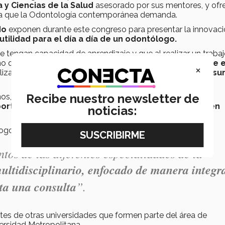
 y Ciencias de la Salud
asesorado por sus mentores, y ofre
dia que la Odontología contemporánea demanda.
do
exponen durante este congreso para presentar la innovac
tilidad para el día a día de un odontólogo.
e tengan capacidad de aprendizaje y que al realizar un traba
ino que
propongan maneras de mejorar las tareas que 
×
lizados, logrando con esto
abrir nuevos horizontes y asu
Recibe nuestro newsletter de
os, sino también en egresados, estudiantes de posgrado,
orta actualización de primer nivel y con esto pueden
noticias:
logo, el Dr. Ernesto Ramos González, explicó:
tos de las diferentes especialidades de la
ultidisciplinario, enfocado de manera integr
ta una consulta
”.
antes de otras universidades que formen parte del área de
ersidad Metropolitana.