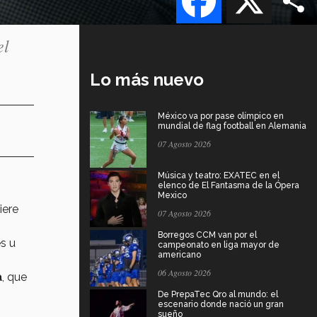
el
Lo más nuevo
México va por pase olímpico en
mundial de flag football en Alemania
07 Agosto 2026
Música y teatro: EXATEC en el
elenco de El Fantasma de la Ópera
Mexico
iere
07 Agosto 2026
Borregos CCM van por el
s u
campeonato en liga mayor de
americano
06 Agosto 2026
a
, que
De PrepaTec Qro al mundo: el
escenario donde nació un gran
sueño