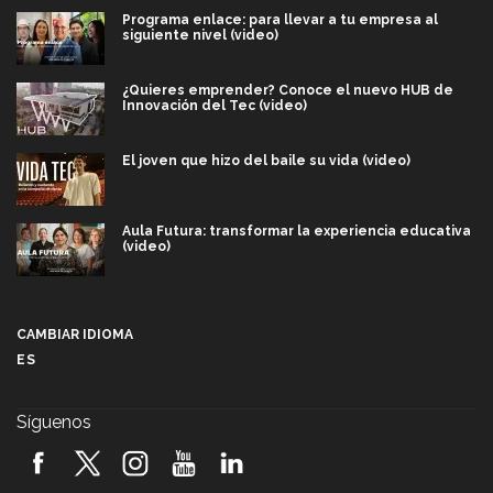
Programa enlace: para llevar a tu empresa al
siguiente nivel (video)
¿Quieres emprender? Conoce el nuevo HUB de
Innovación del Tec (video)
El joven que hizo del baile su vida (video)
Aula Futura: transformar la experiencia educativa
(video)
Más que un festival cultural: así es la magia de
VIBRART 2026 (video)
CAMBIAR IDIOMA
ES
Javier Guzmán: investigación con impacto social
(video)
Síguenos
¡México, en el top del mundial de robótica FIRST
2026! (video)