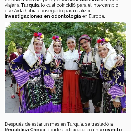
viajar a
Turquía
, lo cual coincidió para el intercambio
que Aída había conseguido para realizar
investigaciones en odontología
en Europa.
Después de estar un mes en Turquía, se trasladó a
República Checa
donde participaría en un
proyecto