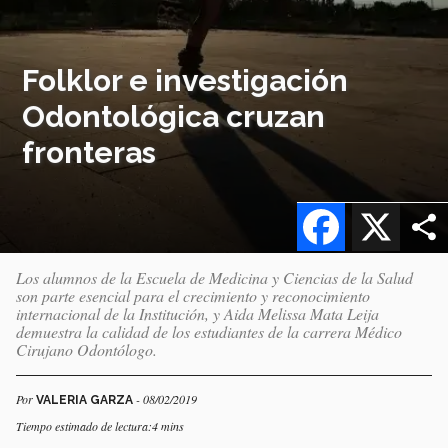
Folklor e investigación
Odontológica cruzan
fronteras
Facebook
X
Los alumnos de la Escuela de Medicina y Ciencias de la Salud
son parte esencial para el crecimiento y reconocimiento
internacional de la Institución, y Aida Melissa Mata Leija
demuestra la calidad de los estudiantes de la carrera Médico
Cirujano Odontólogo.
Por
- 08/02/2019
VALERIA GARZA
Tiempo estimado de lectura:4 mins