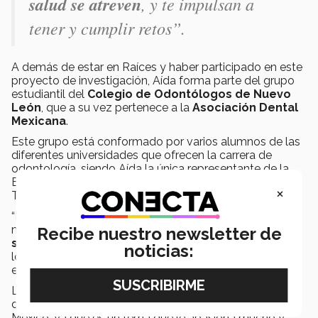
salud se atreven
, y te impulsan a
tener y cumplir retos”.
A demás de estar en Raíces y haber participado en este
proyecto de investigación, Aída forma parte del grupo
estudiantil del
Colegio de Odontólogos
de Nuevo
León
, que a su vez pertenece a la
Asociación Dental
Mexicana
.
Este grupo está conformado por varios alumnos de las
diferentes universidades que ofrecen la carrera de
odontología, siendo Aída la única representante de la
Escuela de Medicina y Ciencias de la Salud del
×
Tecnológico de Monterrey.
“Evidentemente hay áreas donde una universidad tiene
más fortalezas que otras, pero
yo me siento súper
Recibe nuestro newsletter de
segura de lo que el Tec me está enseñando
y de
noticias:
lo que puede llegar a ofrecer, como lo fue esta
experiencia internacional”, afirmó.
Lo que sigue para Aída es buscar y encontrar la manera
de continuar con el proyecto de investigación aquí en
México, ya que es un tema que le apasiona mucho y