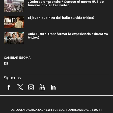
¿Quieres emprender? Conoce el nuevo HUB de
Innovación del Tec (video)
El joven que hizo del baile su vida (video)
Aula Futura: transformar la experiencia educativa
(video)
Más que un festival cultural: así es la magia de
VIBRART 2026 (video)
CAMBIAR IDIOMA
ES
Javier Guzmán: investigación con impacto social
(video)
Síguenos
¡México, en el top del mundial de robótica FIRST
2026! (video)
Vida Tec: Pasión, disciplina y básquetbol, con Gael
Adame (video)
A
AV. EUGENIO GARZA SADA 2501 SUR COL. TECNOLÓGICO C.P. 64849 |