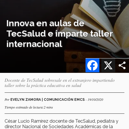
Innova en aulas de
TecSalud e imparte taller
internacional
Facebook
X
Docente de TecSalud sobresale en el extranjero impartiendo
taller sobre la práctica educativa en salud
Por
- 19/10/2020
EVELYN ZAMORA | COMUNICACIÓN EMCS
Tiempo estimado de lectura:2 mins
César Lucio Ramírez docente de TecSalud, pediatra y
director Nacional de Sociedades Académicas de la