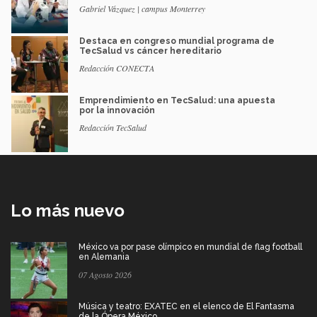
Gabriel Vázquez | campus Monterrey
Destaca en congreso mundial programa de
TecSalud vs cáncer hereditario
Redacción CONECTA
Emprendimiento en TecSalud: una apuesta
por la innovación
Redacción TecSalud
Lo más nuevo
México va por pase olímpico en mundial de flag football
en Alemania
07 Agosto 2026
Música y teatro: EXATEC en el elenco de El Fantasma
de la Ópera México