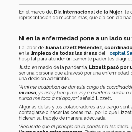
En el marco del
Día Internacional de la Mujer
, te
representación de muchas más, que día con día hace
Ni en la enfermedad pone a un lado su
La labor de
Juana Lizzett Melendez, coordinado
en la
limpieza de todas las áreas
del
Hospital S
hospital para atender únicamente pacientes diagno
Justo en medio de la pandemia,
Lizzett pasó por 
ser una persona que atravesó por una enfermedad, se
una decisión admirable.
“A mí me acababan de dar este cargo de coordinación 
mi casa
, yo estoy bien y me voy a quedar a cuidar a 
nunca me toca a mí apoyar”,
señaló Lizzett.
Algunas de las y los colaboradores a su cargo sent
contagiarse o hacer las cosas mal, por lo que Lizz
hicieran su trabajo de manera adecuada.
“Recuerdo que al principio de la pandemia les decía: