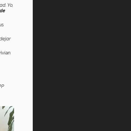
ad. Yo,
 de
us
 dejar
ivían
PP