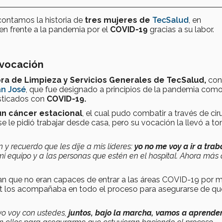
 contamos la historia de
tres mujeres de
TecSalud
, en
n frente a la pandemia por el
COVID-19
gracias a su labor.
 vocación
ra de Limpieza y Servicios Generales de TecSalud,
con
an José
, que fue designado a principios de la pandemia com
sticados con
COVID-19.
un cáncer estacional
, el cual pudo combatir a través de ciru
 le pidió trabajar desde casa, pero su vocación la llevó a t
y recuerdo que les dije a mis líderes:
yo no me voy a ir a trab
mi equipo y a las personas que estén en el hospital. Ahora más
ían que no eran capaces de entrar a las áreas COVID-19 por 
ett los acompañaba en todo el proceso para asegurarse de qu
 yo voy con ustedes,
juntos, bajo la marcha, vamos a aprende