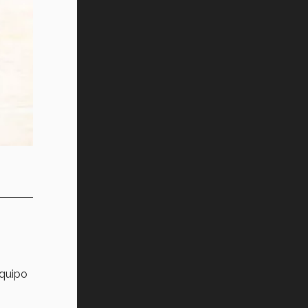
Vida Tec: Pasión, disciplina y
básquetbol, con Gael Adame
(video)
¿Cómo es el Modelo Educativo
Tec? (video)
Vida Tec: Feminismo e Inteligencia
Artificial, Paola Ricaurte (video)
equipo