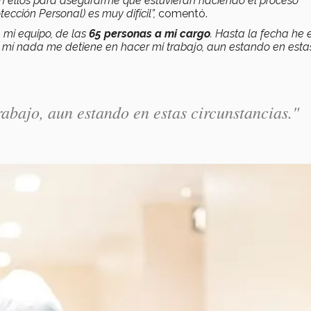
 ellos para asegurarme que estuvieran haciendo el proceso
cción Personal) es muy difícil”,
comentó.
 mi equipo, de las
65 personas a mi cargo
. Hasta la fecha he
A mí nada me detiene en hacer mi trabajo, aun estando en esta
abajo, aun estando en estas circunstancias."