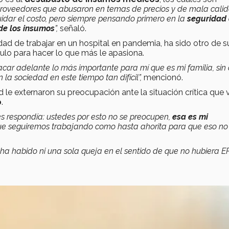
proveedores que abusaron en temas de precios y de mala calid
idar el costo, pero siempre pensando primero en la
seguridad
de los insumos
”,
señaló.
idad de trabajar en un hospital en pandemia, ha sido otro de s
culo para hacer lo que más le apasiona.
acar adelante lo más importante para mí que es mi familia, sin
 la sociedad en este tiempo tan difícil”,
mencionó.
e externaron su preocupación ante la situación crítica que v
o
.
les respondía: ustedes por esto no se preocupen,
esa es mi
que seguiremos trabajando como hasta ahorita para que eso no
 ha habido ni una sola queja en el sentido de que no hubiera E