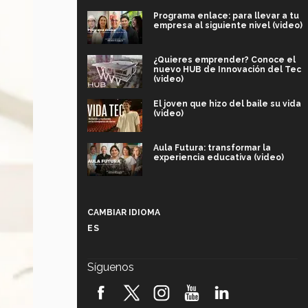
Programa enlace: para llevar a tu
empresa al siguiente nivel (video)
¿Quieres emprender? Conoce el
nuevo HUB de Innovación del Tec
(video)
El joven que hizo del baile su vida
(video)
Aula Futura: transformar la
experiencia educativa (video)
Más que un festival cultural: así es
la magia de VIBRART 2026 (video)
CAMBIAR IDIOMA
ES
Javier Guzmán: investigación con
impacto social (video)
Síguenos
¡México, en el top del mundial de
robótica FIRST 2026! (video)