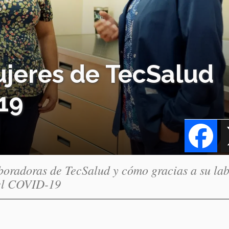
ujeres de TecSalud
19
Fa
aboradoras de TecSalud y cómo gracias a su la
 el COVID-19