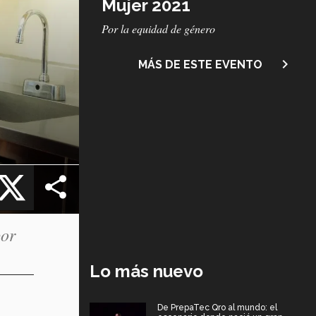
Mujer 2021
Subtítulo
Por la equidad de género
navigate_next
MÁS DE ESTE EVENTO
cebook
X
bor
Lo más nuevo
De PrepaTec Qro al mundo: el