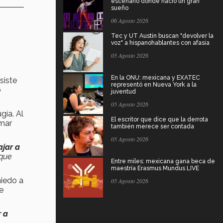
escenario donde nació un gran
sueño
06 Agosto 2026
Tec y UT Austin buscan "devolver la
voz" a hispanohablantes con afasia
05 Agosto 2026
En la ONU: mexicana y EXATEC
siste
representó en Nueva York a la
o
juventud
05 Agosto 2026
gía. Al
El escritor que dice que la derrota
omar
también merece ser contada
05 Agosto 2026
ajar a
 que
Entre miles: mexicana gana beca de
maestría Erasmus Mundus LIVE
miedo a
05 Agosto 2026
e
r a