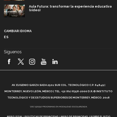
Aula Futura: transformar la experiencia educativa
(video)
Más que un festival cultural: así es la magia de
VIBRART 2026 (video)
CAMBIAR IDIOMA
ES
Javier Guzmán: investigación con impacto social
(video)
Síguenos
¡México, en el top del mundial de robótica FIRST
2026! (video)
Vida Tec: Pasión, disciplina y básquetbol, con Gael
Adame (video)
A
AV. EUGENIO GARZA SADA 2501 SUR COL. TECNOLÓGICO C.P. 64849 |
L
¿Cómo es el Modelo Educativo Tec? (video)
MONTERREY, NUEVO LEÓN, MÉXICO | TEL. +52 (81) 8358-2000 D.R.© INSTITUTO
TECNOLÓGICO Y DE ESTUDIOS SUPERIORES DE MONTERREY, MÉXICO. 2018
Vida Tec: Feminismo e Inteligencia Artificial, Paola
*DEC-520912 PROGRAMAS EN MODALIDAD ESCOLARIZADA.
Ricaurte (video)
AVISO LEGAL
POLÍTICAS DE PRIVACIDAD
AVISO DE PRIVACIDAD
SOBRE EL SITIO