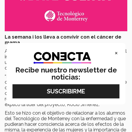
La semana i los lleva a convivir con el cáncer de
mama
Además, durante la
Semana i
el proyecto “Una mirada al
×
interior del cáncer de mama” los alumnos convivieron
una semana con pacientes diagnosticadas con cáncer
de mama, algunas en tratamiento y otras en remisión.
Recibe nuestro newsletter de
noticias:
“Durante la experiencia los alumnos y mujeres con
cáncer se presentaron y se llegaron a conocer mediante
dinámicas, en equipos de tres alumnos y una mujer con
cáncer, llegaron a crear escenarios para fotografías que
representaran la lucha de ellas contra la enfermedad”
explicó la líder del proyecto, Rocío Jiménez.
Esto se hizo con el objetivo de relacionar a los alumnos
del Tecnológico de Monterrey con la enfermedad y que
pudieran hacer consciencia acerca de los efectos de la
misma, la experiencia de las mujeres y la importancia de