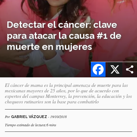
Detectar el cáncer: clave
para atacar la causa #1 de
muerte en mujeres
Facebook
X
El cáncer de mama es la principal amenaza de muerte para las
mexicanas mayores de 25 años, por lo que de acuerdo con
expertos del campus Monterrey, la prevención, la educación y los
chequeos rutinarios son la base para combatirlo
Por
- 19/10/2018
GABRIEL VÁZQUEZ
Tiempo estimado de lectura:6 mins