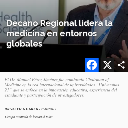
Decano Regional lidera la
medicina en entornos
globales
Facebook
X
El Dr. Manuel Pérez Jiménez fue nombrado Chairman of
Medicine en la red internacional de universidades “Universitas
21” que se enfoca en la innovación educativa, experiencia del
estudiante y participación de investigadores.
Por
- 25/02/2019
VALERIA GARZA
Tiempo estimado de lectura:6 mins