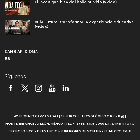
El joven que hizo del baile su vida (video)
Aula Futura: transformar la experiencia educativa
(video)
Más que un festival cultural: así es la magia de
VIBRART 2026 (video)
CAMBIAR IDIOMA
ES
Javier Guzmán: investigación con impacto social
(video)
Síguenos
¡México, en el top del mundial de robótica FIRST
2026! (video)
Vida Tec: Pasión, disciplina y básquetbol, con Gael
Adame (video)
A
AV. EUGENIO GARZA SADA 2501 SUR COL. TECNOLÓGICO C.P. 64849 |
L
¿Cómo es el Modelo Educativo Tec? (video)
MONTERREY, NUEVO LEÓN, MÉXICO | TEL. +52 (81) 8358-2000 D.R.© INSTITUTO
TECNOLÓGICO Y DE ESTUDIOS SUPERIORES DE MONTERREY, MÉXICO. 2018