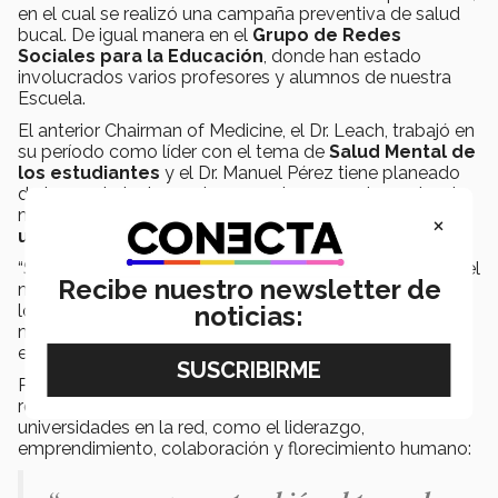
en el cual se realizó una campaña preventiva de salud
bucal. De igual manera en el
Grupo de Redes
Sociales para la Educación
, donde han estado
involucrados varios profesores y alumnos de nuestra
Escuela.
El anterior Chairman of Medicine, el Dr. Leach, trabajó en
su período como líder con el tema de
Salud Mental de
los estudiantes
y el Dr. Manuel Pérez tiene planeado
darle seguimiento a este proyecto y complementar de
manera integral el tema de
bienestar en el entorno
×
universitario
:
“Son temas prioritarios en todas las universidades a nivel
Recibe nuestro newsletter de
mundial, hay mucho interés por integrarlos, ya se han
noticias:
logrado grandes esfuerzos, más esto aunado al nuevo
modelo educativo Tec21 se transfiere a nuestros líderes
estudiantiles”, comentó el Dr. Pérez.
Para el nuevo Chairman of Medicine también es muy
relevante trabajar competencias para alumnos de las
universidades en la red, como el liderazgo,
emprendimiento, colaboración y florecimiento humano: