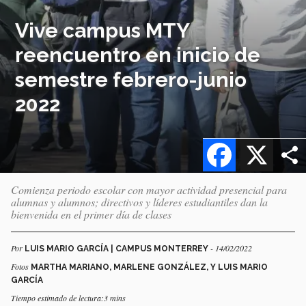
Vive campus MTY
reencuentro en inicio de
semestre febrero-junio
2022
Facebook
X
Comienza periodo escolar con mayor actividad presencial para
alumnas y alumnos; directivos y líderes estudiantiles dan la
bienvenida en el primer día de clases
Por
- 14/02/2022
LUIS MARIO GARCÍA | CAMPUS MONTERREY
Fotos
MARTHA MARIANO, MARLENE GONZÁLEZ, Y LUIS MARIO
GARCÍA
Tiempo estimado de lectura:3 mins