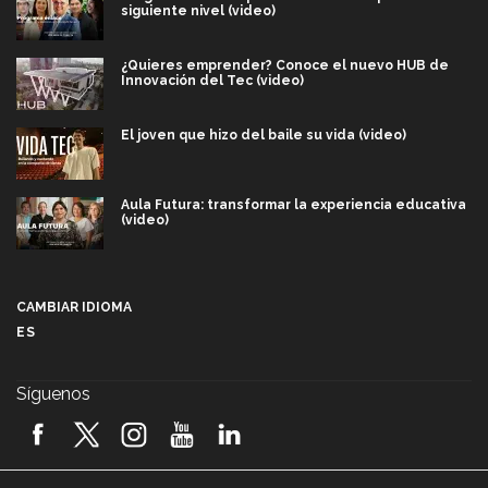
siguiente nivel (video)
¿Quieres emprender? Conoce el nuevo HUB de
Innovación del Tec (video)
El joven que hizo del baile su vida (video)
Aula Futura: transformar la experiencia educativa
(video)
Más que un festival cultural: así es la magia de
VIBRART 2026 (video)
CAMBIAR IDIOMA
ES
Javier Guzmán: investigación con impacto social
(video)
Síguenos
¡México, en el top del mundial de robótica FIRST
2026! (video)
Vida Tec: Pasión, disciplina y básquetbol, con Gael