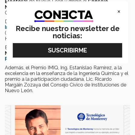
Electoral
de Nuevo León y dirigió el
Consejo
Nacional de Educación para la Vida y el Trabajo
,
×
CONEVYT.
Durante cinco años fue también director general del
Recibe nuestro newsletter de
Instituto Nacional de Educación para los Adultos
(INEA) y trabajó además como Secretario de Desarrollo
noticias:
Humano en el municipio de Monterrey.
Entre sus reconocimientos destacan el
Premio
Nacional de Química en Educación
, el
Premio
Rómulo Garza
del Tec por publicación de libros.
Además, el Premio IMIQ, Ing. Estanislao Ramírez, a la
excelencia en la enseñanza de la Ingeniería Química y el
premio a la participación ciudadana, Lic. Ricardo
Margáin Zozaya del Consejo Cívico de Instituciones de
Nuevo León.