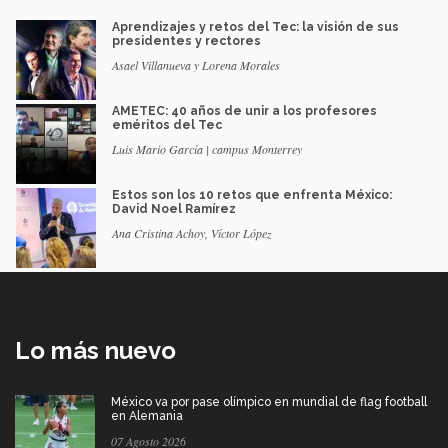
Aprendizajes y retos del Tec: la visión de sus
presidentes y rectores
Asael Villanueva y Lorena Morales
AMETEC: 40 años de unir a los profesores
eméritos del Tec
Luis Mario García | campus Monterrey
Estos son los 10 retos que enfrenta México:
David Noel Ramírez
Ana Cristina Achoy, Víctor López
Lo más nuevo
México va por pase olímpico en mundial de flag football
en Alemania
07 Agosto 2026