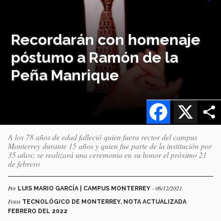
Recordarán con homenaje
póstumo a Ramón de la
Peña Manrique
Facebook
X
A los 78 años de edad falleció quien fuera rector del campus
Monterrey durante 15 años y quien fue parte de la institución por
35 años; se realizará una ceremonia en su honor el próximo 21
de febrero
Por
- 06/12/2021
LUIS MARIO GARCÍA | CAMPUS MONTERREY
Fotos
TECNOLÓGICO DE MONTERREY, NOTA ACTUALIZADA
FEBRERO DEL 2022