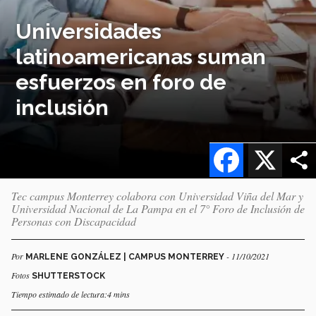
Universidades
latinoamericanas suman
esfuerzos en foro de
inclusión
Facebook
X
Tec campus Monterrey colabora con Universidad Viña del Mar y
Universidad Nacional de La Pampa en el 7° Foro de Inclusión de
Personas con Discapacidad
Por
- 11/10/2021
MARLENE GONZÁLEZ | CAMPUS MONTERREY
Fotos
SHUTTERSTOCK
Tiempo estimado de lectura:4 mins