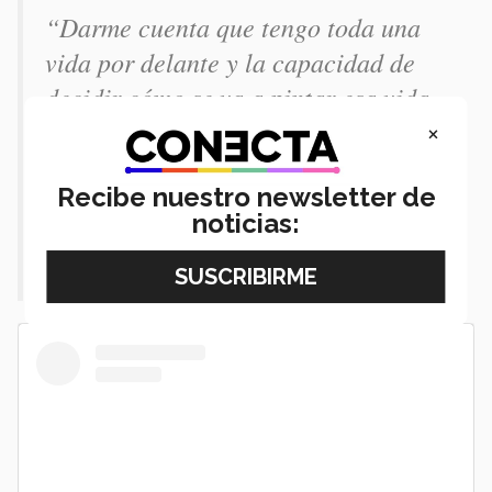
“Darme cuenta que tengo toda una
vida por delante y la capacidad de
decidir cómo se va a pintar esa vida
es un antes y después en mi rumbo
×
como persona, mujer, ser
Recibe nuestro newsletter de
humano”.-
Fernanda Ruiz
noticias: