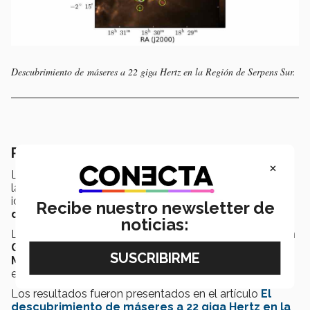
Descubrimiento de máseres a 22 giga Hertz en la Región de Serpens Sur.
Pioneros del Tec en radioastronomía
×
La
Región Serpens Sur
es reconocida por
la
formación de estrellas
, además de ser el espacio
ideal para buscar la
emisión máser de la molécula
Recibe nuestro newsletter de
de agua.
noticias:
La profesora
Carolina Rodríguez
en colaboración con
Gisela N. Ortiz-León
del
Instituto Max Planck
en
Múnich, Alemania,
se dieron a la tarea de investigar
este fenómeno científico.
Los resultados fueron presentados en el artículo
El
descubrimiento de máseres a 22 giga Hertz en la