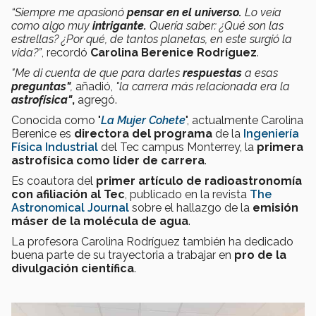
“Siempre me apasionó
pensar en el universo.
Lo veía
como algo muy
intrigante.
Quería saber: ¿Qué son las
estrellas? ¿Por qué, de tantos planetas, en este surgió la
vida?”
, recordó
Carolina Berenice Rodríguez
.
"Me di cuenta de que para darles
respuestas
a esas
preguntas"
,
añadió,
"la carrera más relacionada era la
astrofísica"
,
agregó.
Conocida como "
La Mujer Cohete
", actualmente Carolina
Berenice es
directora del programa
de la
Ingeniería
Física Industrial
del Tec campus Monterrey, la
primera
astrofísica como líder de carrera
.
Es coautora del
primer artículo de radioastronomía
con afiliación al Tec
, publicado en la revista
The
Astronomical Journal
sobre el hallazgo de la
emisión
máser de la molécula de agua
.
La profesora Carolina Rodríguez también ha dedicado
buena parte de su trayectoria a trabajar en
pro de la
divulgación científica
.