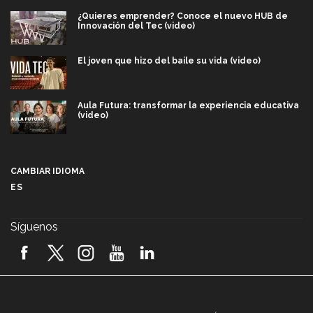
¿Quieres emprender? Conoce el nuevo HUB de
Innovación del Tec (video)
El joven que hizo del baile su vida (video)
Aula Futura: transformar la experiencia educativa
(video)
Más que un festival cultural: así es la magia de
VIBRART 2026 (video)
CAMBIAR IDIOMA
ES
Javier Guzmán: investigación con impacto social
(video)
Síguenos
¡México, en el top del mundial de robótica FIRST
2026! (video)
Vida Tec: Pasión, disciplina y básquetbol, con Gael
Adame (video)
A