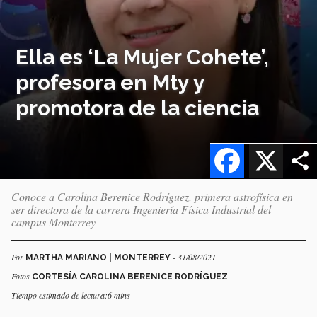
Ella es ‘La Mujer Cohete’,
profesora en Mty y
promotora de la ciencia
Facebook
X
Conoce a Carolina Berenice Rodríguez, primera astrofísica en
ser directora de la carrera Ingeniería Física Industrial del
campus Monterrey
Por
- 31/08/2021
MARTHA MARIANO | MONTERREY
Fotos
CORTESÍA CAROLINA BERENICE RODRÍGUEZ
Tiempo estimado de lectura:6 mins