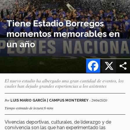
Tiene Estadio Borregos
momentos memorables en
un año
Facebook
X
El nuevo estadio ha albergado una gran cantidad de eventos, los
cuales han dejado grandes experiencias a los asistentes
Por
- 29/04/2020
LUIS MARIO GARCÍA | CAMPUS MONTERREY
Tiempo estimado de lectura:6 mins
Vivencias deportivas, culturales, de liderazgo y de
convivencia son las que han experimentado las