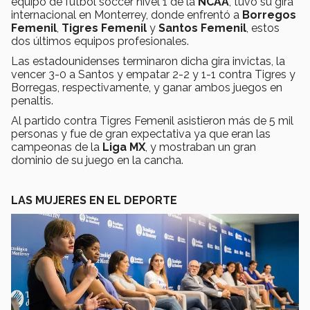
equipo de futbol soccer nivel 1 de la
NCAA
, tuvo su gira
internacional en Monterrey, donde enfrentó a
Borregos
Femenil
,
Tigres Femenil
y
Santos Femenil
, estos
dos últimos equipos profesionales.
Las estadounidenses terminaron dicha gira invictas, la
vencer 3-0 a Santos y empatar 2-2 y 1-1 contra Tigres y
Borregas, respectivamente, y ganar ambos juegos en
penaltis.
Al partido contra Tigres Femenil asistieron más de 5 mil
personas y fue de gran expectativa ya que eran las
campeonas de la
Liga MX
, y mostraban un gran
dominio de su juego en la cancha.
LAS MUJERES EN EL DEPORTE