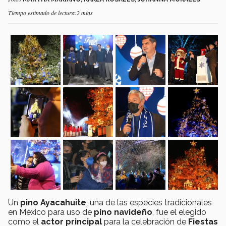
Tiempo estimado de lectura:2 mins
Un
pino Ayacahuite
, una de las especies tradicionales
en México para uso de
pino navideño
, fue el elegido
como el
actor principal
para la celebración de
Fiestas