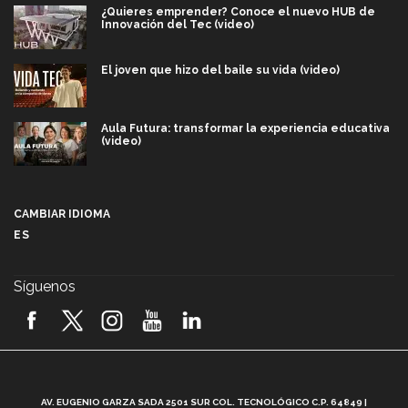
¿Quieres emprender? Conoce el nuevo HUB de
Innovación del Tec (video)
El joven que hizo del baile su vida (video)
Aula Futura: transformar la experiencia educativa
(video)
Más que un festival cultural: así es la magia de
VIBRART 2026 (video)
CAMBIAR IDIOMA
ES
Javier Guzmán: investigación con impacto social
(video)
Síguenos
¡México, en el top del mundial de robótica FIRST
2026! (video)
Vida Tec: Pasión, disciplina y básquetbol, con Gael
Adame (video)
A
AV. EUGENIO GARZA SADA 2501 SUR COL. TECNOLÓGICO C.P. 64849 |