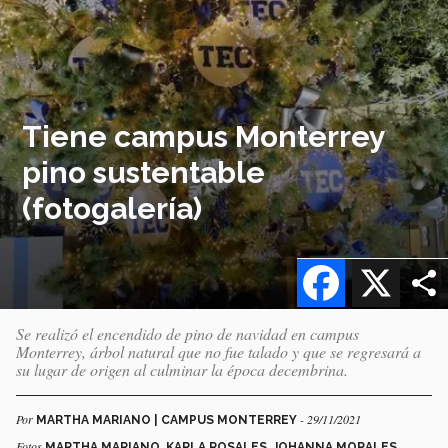
Tiene campus Monterrey
pino sustentable
(fotogalería)
Facebook
X
Se realizó el encendido de pino de navidad en campus
Monterrey, árbol natural que no fue talado y que se regresará a
su lugar de origen al culminar la época decembrina.
Por
- 29/11/2021
MARTHA MARIANO | CAMPUS MONTERREY
Fotos
MARTHA MARIANO, KARLA ROSALES, JOHANNA MORALES