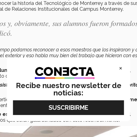
cer la historia del Tecnológico de Monterrey a través de su
al de Relaciones Institucionales del Campus Monterrey.
os y, obviamente, sus alumnos fueron formado
dicó.
iempo podamos reconocer a esos maestros que los inspiraron y 
l exterior y eso habla muy bien del trabajo que hicieron con e
×
alumnos
a través de la página Profesores que dejan huella,
 con la Dirección de Egresados, explicó el director.
Recibe nuestro newsletter de
sistema en línea donde podían votar por su profesor favorito
noticias:
ido en una inspiración, recibirán
una réplica del monum
ento por su dedicación a la docencia, indicó Fuentes.
 este evento se realiza en todos los campus a nivel
los que serán galardonados con este reconocimiento.