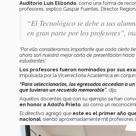
Auditorio Luis Elizondo
, como una forma de recono
profesores, explicó Gaspar Fuentes, Director Region
“El Tecnológico se debe a sus alumn
en gran parte por los profesores”, in
“Por ello, consideramos importante que cada cierto t
ahora son nuestra mejor carta de presentación hacia e
estudiantes”.
Los profesores fueron nominados por sus ex
impulsada por la Vicerrectoría Académica en conjunto
“Para seleccionarlos, los egresados accedían a un 
que tuvieran un recuerdo memorable”
, dijo.
Aquellos docentes que con su ejemplo se han convert
en honor a Adolfo Prieto
, así como un reconocimi
El directivo agregó que
este es el primer año que
nacional
, siendo aproximadamente mil profesores 