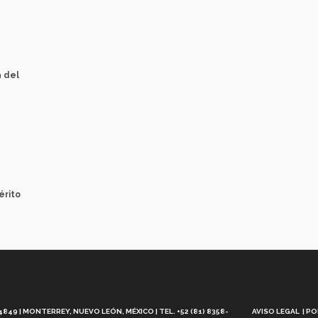
a del
érito
Aviso
Legal
49 | MONTERREY, NUEVO LEÓN, MÉXICO | TEL. +52 (81) 8358-
AVISO LEGAL
PO