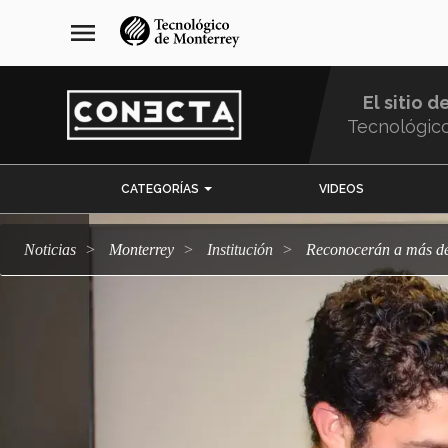
Pasar
navegación
menu
al
principal
contenido
principal
El sitio d
Tecnológic
Menu
CATEGORÍAS
VIDEOS
Comunidad
Noticias
Monterrey
Institución
Reconocerán a más de