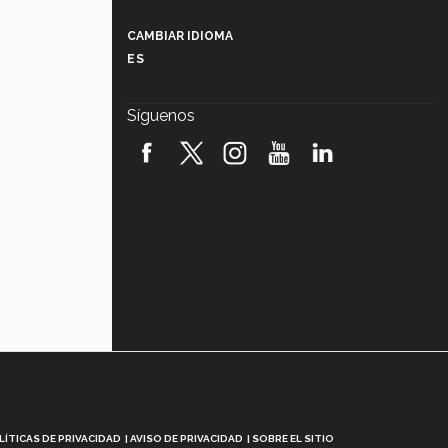
Más que un festival cultural: así es
la magia de VIBRART 2026 (video)
CAMBIAR IDIOMA
ES
Javier Guzmán: investigación con
impacto social (video)
Síguenos
¡México, en el top del mundial de
robótica FIRST 2026! (video)
Vida Tec: Pasión, disciplina y
básquetbol, con Gael Adame
(video)
¿Cómo es el Modelo Educativo
Tec? (video)
Vida Tec: Feminismo e Inteligencia
Artificial, Paola Ricaurte (video)
LÍTICAS DE PRIVACIDAD
AVISO DE PRIVACIDAD
SOBRE EL SITIO