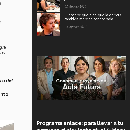
s
05 Agosto 2026
El escritor que dice que la derrota
s
también merece ser contada
05 Agosto 2026
que
sos
 o del
ento
Programa enlace: para llevar a tu