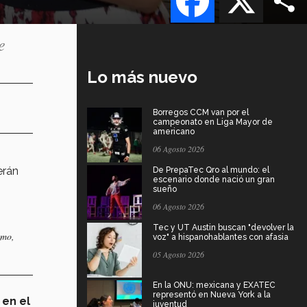
e
Lo más nuevo
Borregos CCM van por el
campeonato en Liga Mayor de
americano
06 Agosto 2026
erán
De PrepaTec Qro al mundo: el
escenario donde nació un gran
sueño
06 Agosto 2026
Tec y UT Austin buscan "devolver la
smo,
voz" a hispanohablantes con afasia
05 Agosto 2026
En la ONU: mexicana y EXATEC
representó en Nueva York a la
 en el
juventud