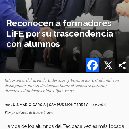
Reconocen a formadores
LiFE por su trascendencia
con alumnos
Facebook
X
Integrantes del área de Liderazgo y Formación Estudiantil son
distinguidos por su destacada labor el semestre pasado;
directivos dan bienvenida y fijan retos
Por
- 05/02/2020
LUIS MARIO GARCÍA | CAMPUS MONTERREY
Tiempo estimado de lectura:5 mins
La vida de los alumnos del Tec cada vez es más tocada