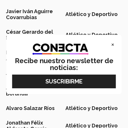
Javier Iván Aguirre
Atlético y Deportivo
Covarrubias
César Gerardo del
Atlético y Deportivo
Bosque Treviño
×
Mario Alonso
Atlético y Deportivo
Acevedo Carrasco
Recibe nuestro newsletter de
noticias:
Joel Nogueda Flores
Atlético y Deportivo
Juan Alberto Wong
Atlético y Deportivo
Borunda
Alvaro Salazar Ríos
Atlético y Deportivo
Jonathan Félix
Atlético y Deportivo