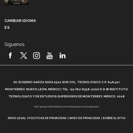
Más que un festival cultural: así es la magia de
VIBRART 2026 (video)
CAMBIAR IDIOMA
ES
Javier Guzmán: investigación con impacto social
(video)
Síguenos
¡México, en el top del mundial de robótica FIRST
2026! (video)
Vida Tec: Pasión, disciplina y básquetbol, con Gael
Adame (video)
A
AV. EUGENIO GARZA SADA 2501 SUR COL. TECNOLÓGICO C.P. 64849 |
L
¿Cómo es el Modelo Educativo Tec? (video)
MONTERREY, NUEVO LEÓN, MÉXICO | TEL. +52 (81) 8358-2000 D.R.© INSTITUTO
TECNOLÓGICO Y DE ESTUDIOS SUPERIORES DE MONTERREY, MÉXICO. 2018
Vida Tec: Feminismo e Inteligencia Artificial, Paola
*DEC-520912 PROGRAMAS EN MODALIDAD ESCOLARIZADA.
Ricaurte (video)
AVISO LEGAL
POLÍTICAS DE PRIVACIDAD
AVISO DE PRIVACIDAD
SOBRE EL SITIO