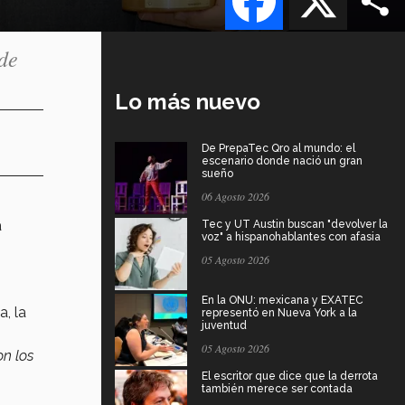
de
Lo más nuevo
De PrepaTec Qro al mundo: el
escenario donde nació un gran
sueño
06 Agosto 2026
a
Tec y UT Austin buscan "devolver la
voz" a hispanohablantes con afasia
05 Agosto 2026
En la ONU: mexicana y EXATEC
, la
representó en Nueva York a la
juventud
05 Agosto 2026
on los
El escritor que dice que la derrota
también merece ser contada