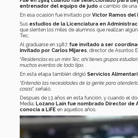
Fue en 1984 cuando fue seleccionado para lle
entrenador del equipo de judo
a cambio de una b
En esa ocasión fue invitado por
Víctor Ramos del 
Sus
estudios de la Licenciatura en Administra
que sienten los miles de alumnos que realizan algún 
Tec.
Al graduarse en 1987,
fue invitado a ser coordin
invitado por Carlos Mijares
, director de Asuntos Es
“
Residencias es un mini Tec, ahí tienes grupos estudian
muchos eventos de todo tipo
.
En esta etapa también dirigió
Servicios Alimentar
“Entendía las necesidades de la gente para atenderla
cosas
”, señaló.
Después de 13 años en esta función, y cuando el d
Media,
Lozano Laín fue nombrado Director de A
conocía a LiFE
en aquellos años.