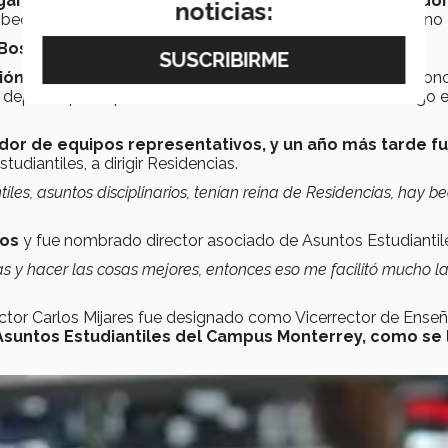
gar al campus Monterrey como instructor, coordinador
noticias:
eca, vivir en Residencias y la alimentación, recordó Lozano 
Bosque, director de Deportes del Tec
.
ción en Empresas
los compartió con esta función, y así cono
deporte, participan en una actividad cultural o de liderazgo e
ador de equipos representativos, y un año más tarde f
tudiantiles, a dirigir Residencias.
tiles, asuntos disciplinarios, tenían reina de Residencias, hay b
ios
y fue nombrado director asociado de Asuntos Estudiantil
s y hacer las cosas mejores, entonces eso me facilitó mucho l
octor Carlos Mijares fue designado como Vicerrector de Ense
suntos Estudiantiles del Campus Monterrey, como se 