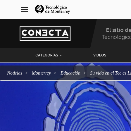
Pasar
navegación
menu
al
principal
contenido
principal
El sitio d
Tecnológic
Menu
CATEGORÍAS
VIDEOS
Comunidad
Noticias
Monterrey
Educación
Su vida en el Tec es 