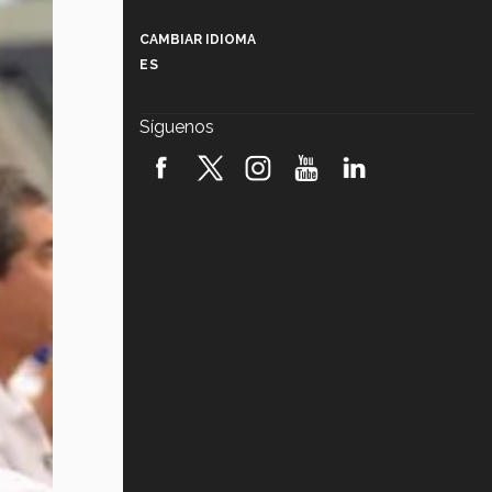
Más que un festival cultural: así es
la magia de VIBRART 2026 (video)
CAMBIAR IDIOMA
ES
Javier Guzmán: investigación con
impacto social (video)
Síguenos
¡México, en el top del mundial de
robótica FIRST 2026! (video)
Vida Tec: Pasión, disciplina y
básquetbol, con Gael Adame
(video)
¿Cómo es el Modelo Educativo
Tec? (video)
Vida Tec: Feminismo e Inteligencia
Artificial, Paola Ricaurte (video)