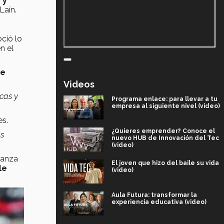
 y
Laín.
ció lo
n el
ue
Videos
ecas y
Programa enlace: para llevar a tu
empresa al siguiente nivel (video)
es.
¿Quieres emprender? Conoce el
as
nuevo HUB de Innovación del Tec
(video)
ñanza
El joven que hizo del baile su vida
le
(video)
Aula Futura: transformar la
experiencia educativa (video)