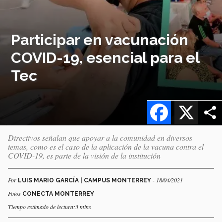
Participar en vacunación
COVID-19, esencial para el
Tec
Facebook
X
Directivos señalan que apoyar a la comunidad en diversos
temas, como es el caso de la aplicación de la vacuna contra el
COVID-19, es parte de la visión de la institución
Por
- 18/04/2021
LUIS MARIO GARCÍA | CAMPUS MONTERREY
Fotos
CONECTA MONTERREY
Tiempo estimado de lectura:3 mins