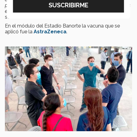
porque una gran parte de la población mayor de 60 años
está vacunada y pusimos nuestro granito de arena
”,
señaló.
En el módulo del Estadio Banorte la vacuna que se
aplicó fue la
AstraZeneca
.