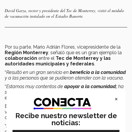
David Garza, rector y presidente del Tec de Monterrey, visitó el módulo
de vacunación instalado en el Estadio Banorte.
Por su parte, Mario Adrián Flores, vicepresidente de la
Región Monterrey
, señaló que es un gran ejemplo la
colaboración
entre el
Tec de Monterrey y las
autoridades municipales y federales
.
“
Resultó en un gran servicio en
beneficio a la comunidad
y a las personas que se pudieron atender con la vacuna
.
“
Estamos muy contentos de
apoyar a la comunidad;
ha
sido el esfuerzo de mucha gente que ha trabajado en
×
este proyecto
”, manifestó.
El directivo también agradeció el trabajo de los
voluntarios y personal de la institución, ya que
Recibe nuestro newsletter de
cumplieron con las expectativas.
noticias:
“
Se logró atender de manera muy ágil y eficiente la
aplicación de la vacuna, lo cual nos da mucho gusto