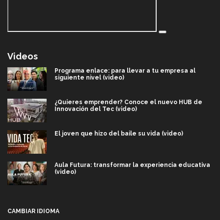
Videos
Programa enlace: para llevar a tu empresa al
siguiente nivel (video)
¿Quieres emprender? Conoce el nuevo HUB de
Innovación del Tec (video)
El joven que hizo del baile su vida (video)
Aula Futura: transformar la experiencia educativa
(video)
Más que un festival cultural: así es la magia de
VIBRART 2026 (video)
CAMBIAR IDIOMA