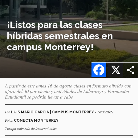
¡Listos para las clases
híbridas semestrales en
campus Monterrey!
Facebook
X
A partir de este lunes 16 de agosto clases en formato híbrido con
aforo del 30 por ciento y actividades de Liderazgo y Formación
Estudiantil se podrán llevar a cabo
Por
- 14/08/2021
LUIS MARIO GARCÍA | CAMPUS MONTERREY
Fotos
CONECTA MONTERREY
Tiempo estimado de lectura:4 mins