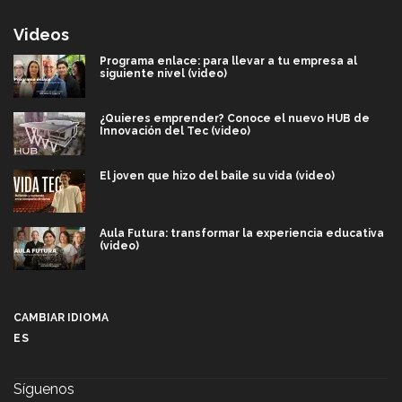
Videos
Programa enlace: para llevar a tu empresa al
siguiente nivel (video)
¿Quieres emprender? Conoce el nuevo HUB de
Innovación del Tec (video)
El joven que hizo del baile su vida (video)
Aula Futura: transformar la experiencia educativa
(video)
Más que un festival cultural: así es la magia de
VIBRART 2026 (video)
CAMBIAR IDIOMA
ES
Javier Guzmán: investigación con impacto social
(video)
Síguenos