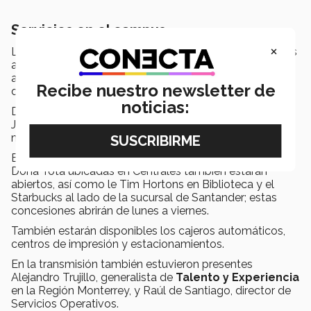
Servicios en el campus
×
La
Biblioteca
estará abierta de los pisos 1 al 4 de lunes
a sábado de 8:00 a 22:00 horas y el domingo a las 8:00
a 17:00 horas; el
Wellness Center
también estará
Recibe nuestro newsletter de
disponible y el ingreso será a través de un registro.
noticias:
Dentro del campus, estarán abiertas las cafeterías El
Jubileo, de 8:00 a 19:00 horas, Centrales y un carrito
móvil en el Edificio 1, de 8:00 a 16:00 horas.
El OXXO, de lunes a sábado, Subway y las Gorditas
Doña Tota ubicadas en Centrales también estarán
abiertos, así como le Tim Hortons en Biblioteca y el
Starbucks al lado de la sucursal de Santander; estas
concesiones abrirán de lunes a viernes.
También estarán disponibles los cajeros automáticos,
centros de impresión y estacionamientos.
En la transmisión también estuvieron presentes
Alejandro Trujillo, generalista de
Talento y Experiencia
en la Región Monterrey, y Raúl de Santiago, director de
Servicios Operativos.