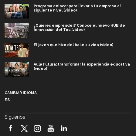
Programa enlace: para llevar a tu empresa al
siguiente nivel (video)
¿Quieres emprender? Conoce el nuevo HUB de
Innovación del Tec (video)
El joven que hizo del baile su vida (video)
Aula Futura: transformar la experiencia educativa
(video)
Más que un festival cultural: así es la magia de
VIBRART 2026 (video)
CAMBIAR IDIOMA
ES
Javier Guzmán: investigación con impacto social
(video)
Síguenos
¡México, en el top del mundial de robótica FIRST
2026! (video)