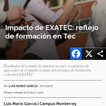
Impacto de EXATEC: reflejo
de formación en Tec
Facebook
X
Resultados del estudio de impacto social y económico de
egresados en el mundo es fruto del prestigio de Institución,
coinciden EXATEC
Por
- 07/11/2018
LUIS MARIO GARCÍA
Tiempo estimado de lectura:3 mins
Luis Mario García | Campus Monterrey