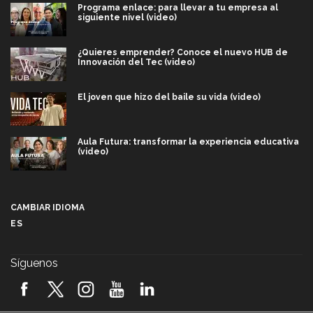
Programa enlace: para llevar a tu empresa al
siguiente nivel (video)
¿Quieres emprender? Conoce el nuevo HUB de
Innovación del Tec (video)
El joven que hizo del baile su vida (video)
Aula Futura: transformar la experiencia educativa
(video)
Más que un festival cultural: así es la magia de
VIBRART 2026 (video)
CAMBIAR IDIOMA
ES
Javier Guzmán: investigación con impacto social
(video)
Síguenos
¡México, en el top del mundial de robótica FIRST
2026! (video)