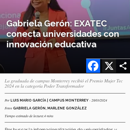
Gabriela Gerón: EXATEC
conecta universidades con
innovación educativa
Facebook
X
La graduada de campus Monterrey recibió el Premio Mujer Tec
2024 en la categoría Poder Transformador
Por
- 28/03/2024
LUIS MARIO GARCÍA | CAMPUS MONTERREY
Fotos
GABRIELA GERÓN, MARLENE GONZÁLEZ
Tiempo estimado de lectura:4 mins
Por buscar la internacionalización de universidades y