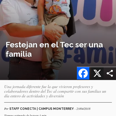
Festejan en el Tec ser una
familia
Facebook
X
Una jornada diferente fue la que vivieron profesores y
colaboradores dentro del Tec al compartir con sus familias un
día entero de actividades y diversión
Por
- 23/04/2018
STAFF CONECTA | CAMPUS MONTERREY
Tiempo estimado de lectura:1 min