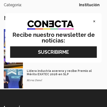
Categoría:
Institución
Notas Relacionadas
×
Impacto y legado: Marcela Velasco, ganadora
Recibe nuestro newsletter de
del Premio Mérito EXATEC
noticias:
Guillermo Solorio
Docencia con propósito: la historia de Debbie
Hernández
Isabel Martínez
Lidera industria acerera y recibe Premio al
Mérito EXATEC 2026 en SLP
Myrna Danel