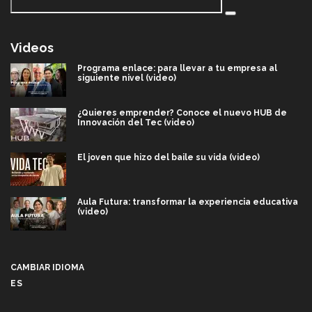
Videos
Programa enlace: para llevar a tu empresa al
siguiente nivel (video)
¿Quieres emprender? Conoce el nuevo HUB de
Innovación del Tec (video)
El joven que hizo del baile su vida (video)
Aula Futura: transformar la experiencia educativa
(video)
Más que un festival cultural: así es la magia de
VIBRART 2026 (video)
CAMBIAR IDIOMA
ES
Javier Guzmán: investigación con impacto social
(video)