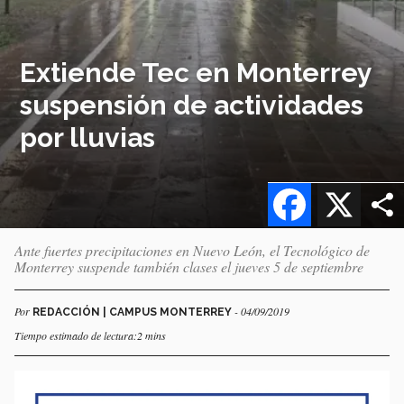
Extiende Tec en Monterrey
suspensión de actividades
por lluvias
Facebook
X
Ante fuertes precipitaciones en Nuevo León, el Tecnológico de
Monterrey suspende también clases el jueves 5 de septiembre
Por
- 04/09/2019
REDACCIÓN | CAMPUS MONTERREY
Tiempo estimado de lectura:2 mins