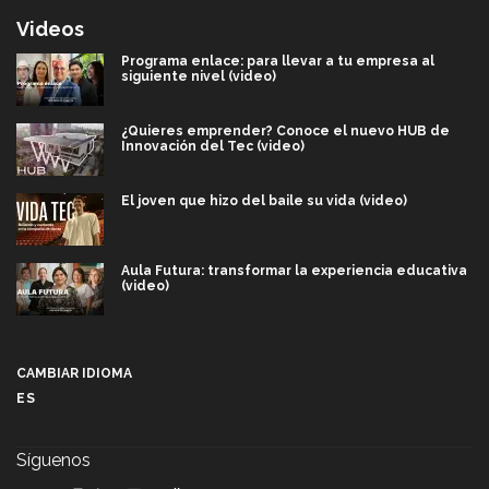
Videos
Programa enlace: para llevar a tu empresa al
siguiente nivel (video)
¿Quieres emprender? Conoce el nuevo HUB de
Innovación del Tec (video)
El joven que hizo del baile su vida (video)
Aula Futura: transformar la experiencia educativa
(video)
Más que un festival cultural: así es la magia de
VIBRART 2026 (video)
CAMBIAR IDIOMA
ES
Javier Guzmán: investigación con impacto social
(video)
Síguenos
¡México, en el top del mundial de robótica FIRST