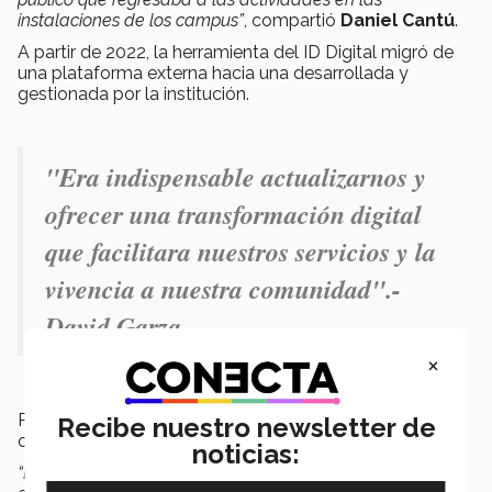
instalaciones de los campus”
, compartió
Daniel Cantú
.
A partir de 2022, la herramienta del ID Digital migró de
una plataforma externa hacia una desarrollada y
gestionada por la institución.
"Era indispensable actualizarnos y
ofrecer una transformación digital
que facilitara nuestros servicios y la
vivencia a nuestra comunidad".-
David Garza.
×
Posteriormente, en 2023, se buscó replicar el ID para
Recibe nuestro newsletter de
otros públicos como EXATEC y padres de familia.
noticias:
“Esta liberación representa un brinco tecnológico de 50