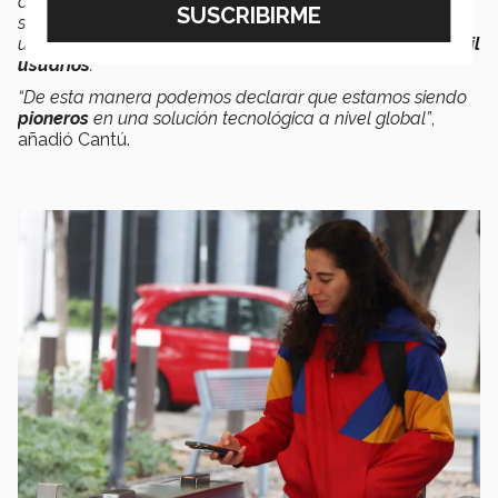
años, un ID Digital en una App propia conectada a
sistemas de seguridad para ser utilizada en una
universidad con el objetivo de impactar a
más de cien mil
usuarios
.
“De esta manera podemos declarar que estamos siendo
pioneros
en una solución tecnológica a nivel global”
,
añadió Cantú.