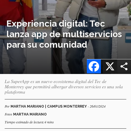
Experiencia digital: Tec
lanza app de multiservicios
para su comunidad
Facebook
X
La SuperApp es un nuevo ecosistema digital del Tec de
Monterrey que permitirá albergar diversos servicios es una sola
plataforma
Por
- 26/01/2024
MARTHA MARIANO | CAMPUS MONTERREY
Fotos
MARTHA MARIANO
Tiempo estimado de lectura:4 mins