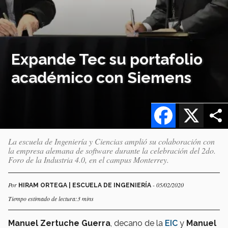
Expande Tec su portafolio
académico con Siemens
Facebook
X
La escuela de Ingeniería y Ciencias amplió su colaboración con
la empresa alemana de software durante la celebración del 2do.
Foro de la Industria 4.0, en el campus Monterrey.
Por
- 05/02/2020
HIRAM ORTEGA | ESCUELA DE INGENIERÍA
Tiempo estimado de lectura:3 mins
Manuel Zertuche Guerra
, decano de la
EIC
y
Manuel