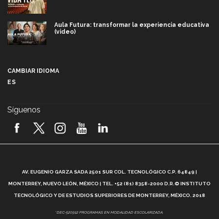
Aula Futura: transformar la experiencia educativa
(video)
Más que un festival cultural: así es la magia de
VIBRART 2026 (video)
CAMBIAR IDIOMA
ES
Javier Guzmán: investigación con impacto social
(video)
Síguenos
¡México, en el top del mundial de robótica FIRST
2026! (video)
Vida Tec: Pasión, disciplina y básquetbol, con Gael
Adame (video)
A
AV. EUGENIO GARZA SADA 2501 SUR COL. TECNOLÓGICO C.P. 64849 |
L
¿Cómo es el Modelo Educativo Tec? (video)
MONTERREY, NUEVO LEÓN, MÉXICO | TEL. +52 (81) 8358-2000 D.R.© INSTITUTO
TECNOLÓGICO Y DE ESTUDIOS SUPERIORES DE MONTERREY, MÉXICO. 2018
Vida Tec: Feminismo e Inteligencia Artificial, Paola
*DEC-520912 PROGRAMAS EN MODALIDAD ESCOLARIZADA.