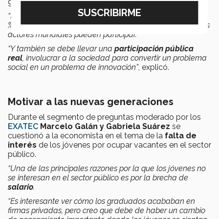
generar un
efecto dominó positivo
.
“Por ejemplo, tener océanos limpios o retirar el uso del 90
% de los plásticos pudieran ser
metas
claras donde varios
actores mundiales pueden participar.
“Y también se debe llevar una
participación pública
real
, involucrar a la sociedad para convertir un problema
social en un problema de innovación”
, explicó.
Motivar a las nuevas generaciones
Durante el segmento de preguntas moderado por los
EXATEC
Marcelo Galán y Gabriela Suárez
se
cuestionó a la economista en el tema de la
falta de
interés
de los jóvenes por ocupar vacantes en el sector
público.
“Una de las principales razones por la que los jóvenes no
se interesan en el sector público es por la brecha de
salario
.
“Es interesante ver cómo los graduados acababan en
firmas privadas, pero creo que debe de haber un cambio