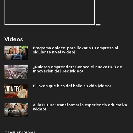
Videos
Programa enlace: para llevar a tu empresa al
siguiente nivel (video)
¿Quieres emprender? Conoce el nuevo HUB de
Innovación del Tec (video)
El joven que hizo del baile su vida (video)
Aula Futura: transformar la experiencia educativa
(video)
Más que un festival cultural: así es la magia de
VIBRART 2026 (video)
CAMBIAR IDIOMA