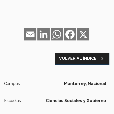
Email
LinkedIn
WhatsApp
Facebook
X
navigate_next
VOLVER AL ÍNDICE
Campus:
Monterrey,
Nacional
Escuelas:
Ciencias Sociales y Gobierno