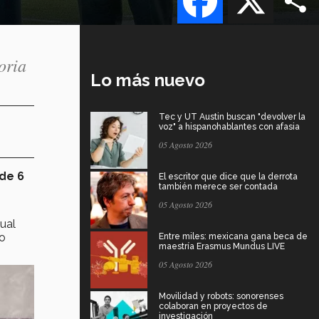
oria
Lo más nuevo
Tec y UT Austin buscan "devolver la
voz" a hispanohablantes con afasia
05 Agosto 2026
de 6
El escritor que dice que la derrota
también merece ser contada
05 Agosto 2026
cual
to
Entre miles: mexicana gana beca de
maestría Erasmus Mundus LIVE
05 Agosto 2026
Movilidad y robots: sonorenses
colaboran en proyectos de
investigación