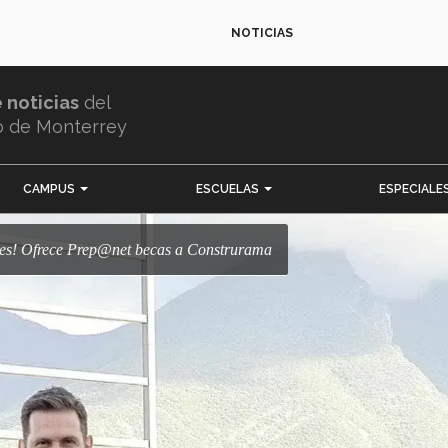
NOTICIAS
e noticias
del
o de Monterrey
CAMPUS
ESCUELAS
ESPECIALE
dades! Ofrece Prep@net becas a Construrama