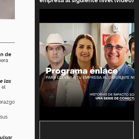
empresa al siguiente nivel (video)
ón de
nera
e las
 el
derazgo
 sus
ulsar