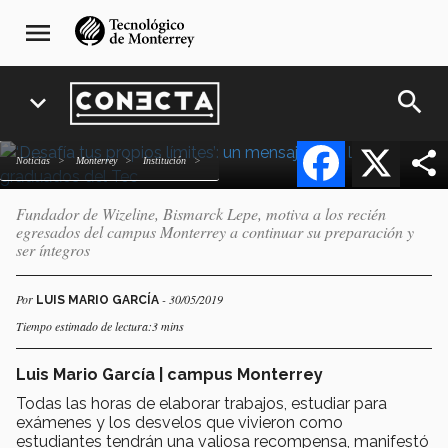
‘Desafía tus propios límites’:
Pasar
navegación
menu
al
principal
un mensaje para los
contenido
graduados del Tec
principal
search
expand_more
Facebook
X
Noticias
Monterrey
Institución
Fundador de Wizeline, Bismarck Lepe, motiva a los recién
egresados del campus Monterrey a continuar su preparación y
ser íntegros
Por
- 30/05/2019
LUIS MARIO GARCÍA
Tiempo estimado de lectura:3 mins
Luis Mario García | campus Monterrey
Todas las horas de elaborar trabajos, estudiar para
exámenes y los desvelos que vivieron como
estudiantes tendrán una valiosa recompensa, manifestó