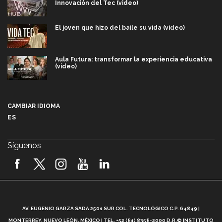
Innovación del Tec (video)
El joven que hizo del baile su vida (video)
Aula Futura: transformar la experiencia educativa
(video)
Más que un festival cultural: así es la magia de
VIBRART 2026 (video)
CAMBIAR IDIOMA
ES
Javier Guzmán: investigación con impacto social
(video)
Síguenos
¡México, en el top del mundial de robótica FIRST
2026! (video)
Vida Tec: Pasión, disciplina y básquetbol, con Gael
Adame (video)
A
AV. EUGENIO GARZA SADA 2501 SUR COL. TECNOLÓGICO C.P. 64849 |
L
¿Cómo es el Modelo Educativo Tec? (video)
MONTERREY, NUEVO LEÓN, MÉXICO | TEL. +52 (81) 8358-2000 D.R.© INSTITUTO