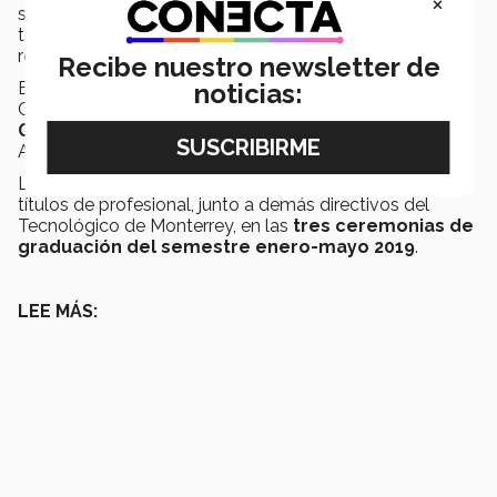
×
sino que este debe de lograr ser una diferencia
transformadora en beneficio de las personas que nos
rodean.
Recibe nuestro newsletter de
El cuartel general de Wizeline está en San Francisco,
noticias:
California, y su
Hub central de ingeniería en
Guadalajara, Jalisco
, y tiene operaciones en Vietnam,
Australia y otros estados de México.
Lepe felicitó a los graduados cuando pasaban por sus
títulos de profesional, junto a demás directivos del
Tecnológico de Monterrey, en las
tres ceremonias de
graduación del semestre enero-mayo 2019
.
LEE MÁS: