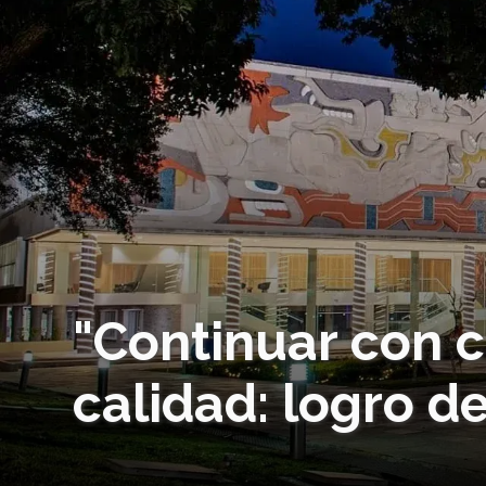
"Continuar con c
calidad: logro d