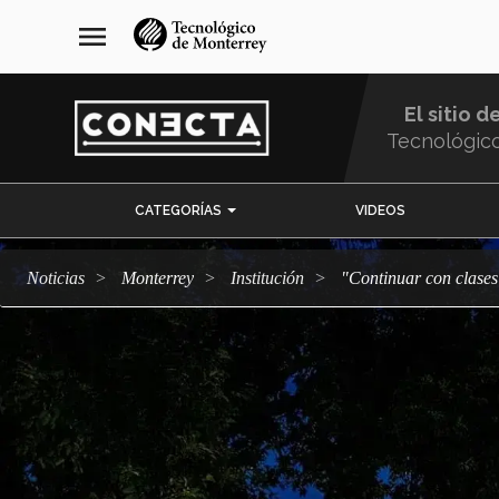
Pasar
navegación
menu
al
principal
contenido
principal
El sitio d
Tecnológic
Menu
CATEGORÍAS
VIDEOS
Comunidad
Noticias
Monterrey
Institución
"Continuar con clase