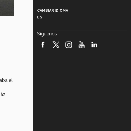
Más que un festival cultural: así es
la magia de VIBRART 2026 (video)
CAMBIAR IDIOMA
ES
Javier Guzmán: investigación con
impacto social (video)
Síguenos
¡México, en el top del mundial de
robótica FIRST 2026! (video)
Vida Tec: Pasión, disciplina y
básquetbol, con Gael Adame
(video)
¿Cómo es el Modelo Educativo
aba el
Tec? (video)
 la
Vida Tec: Feminismo e Inteligencia
Artificial, Paola Ricaurte (video)