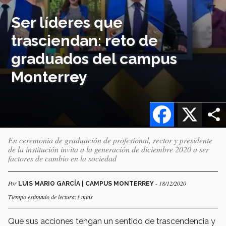
Ser líderes que
trasciendan: reto de
graduados del campus
Monterrey
Facebook
X
En ceremonia de graduación de profesional, rector y presidente
de la institución invita a la generación de diciembre 2020 a ser
factores de cambio en la sociedad
Por
- 18/12/2020
LUIS MARIO GARCÍA | CAMPUS MONTERREY
Tiempo estimado de lectura:3 mins
Que sus acciones tengan un sentido de trascendencia y