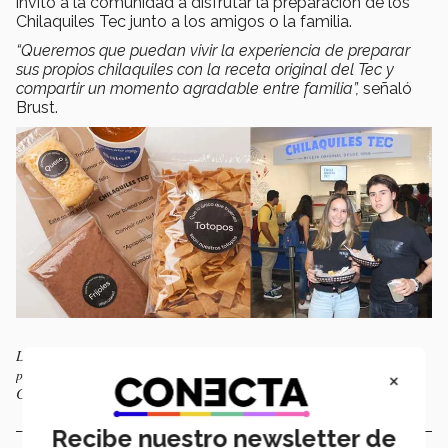
invitó a la comunidad a disfrutar la preparación de los
Chilaquiles Tec junto a los amigos o la familia.
“Queremos que puedan vivir la experiencia de preparar
sus propios chilaquiles con la receta original del Tec y
compartir un momento agradable entre familia”,
señaló
Brust.
Los ingredientes del popular platillo se enviarán por separado para su
preparación en casa. (Foto de alumnos tomada antes del receso por
×
COVID-19).
Recibe nuestro newsletter de