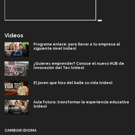
Videos
Programa enlace: para llevar a tu empresa al
siguiente nivel (video)
¿Quieres emprender? Conoce el nuevo HUB de
Innovación del Tec (video)
El joven que hizo del baile su vida (video)
Aula Futura: transformar la experiencia educativa
(video)
Más que un festival cultural: así es la magia de
VIBRART 2026 (video)
CAMBIAR IDIOMA