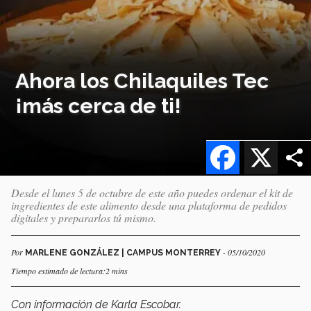
Ahora los Chilaquiles Tec
¡más cerca de ti!
Facebook
X
Desde el lunes 5 de octubre de este año puedes ordenar el kit de
ingredientes de este alimento desde una plataforma de pedidos
digitales y prepararlos tú mismo.
Por
- 05/10/2020
MARLENE GONZÁLEZ | CAMPUS MONTERREY
Tiempo estimado de lectura:2 mins
Con información de Karla Escobar.