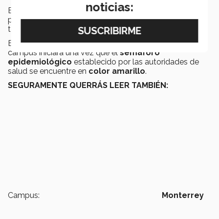
noticias:
Este proyecto de Chilaquiles Tec llegó para quedarse,
pues el servicio seguirá disponible incluso una vez
terminada la contingencia.
El servicio de
pick up
para recoger el platillo en el
campus iniciará una vez que el
semáforo
epidemiológico
establecido por las autoridades de
salud se encuentre en
color amarillo
.
SEGURAMENTE QUERRÁS LEER TAMBIÉN:
Campus:
Monterrey