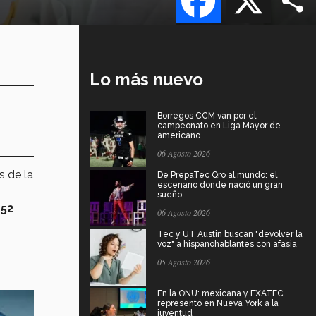
Lo más nuevo
Borregos CCM van por el
campeonato en Liga Mayor de
americano
06 Agosto 2026
s de la
De PrepaTec Qro al mundo: el
escenario donde nació un gran
sueño
52
06 Agosto 2026
Tec y UT Austin buscan "devolver la
voz" a hispanohablantes con afasia
05 Agosto 2026
En la ONU: mexicana y EXATEC
representó en Nueva York a la
juventud