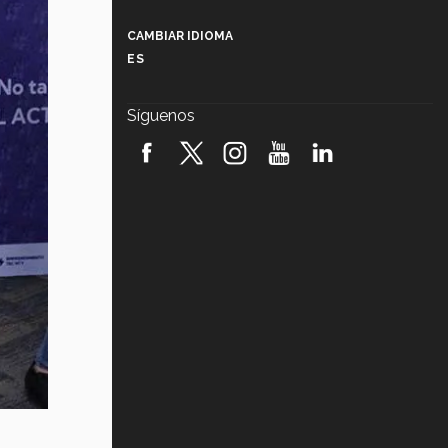
Más que un festival cultural: así es
la magia de VIBRART 2026 (video)
CAMBIAR IDIOMA
ES
Javier Guzmán: investigación con
impacto social (video)
Síguenos
¡México, en el top del mundial de
robótica FIRST 2026! (video)
Vida Tec: Pasión, disciplina y
básquetbol, con Gael Adame
(video)
¿Cómo es el Modelo Educativo
Tec? (video)
Vida Tec: Feminismo e Inteligencia
Artificial, Paola Ricaurte (video)