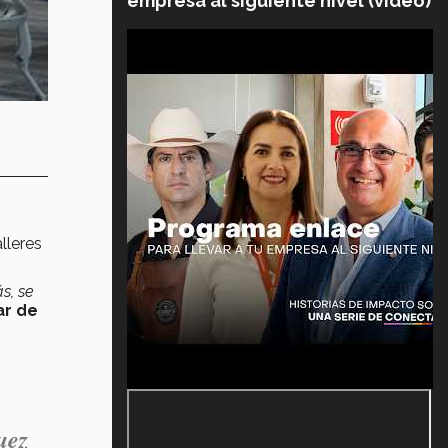
empresa al siguiente nivel (video)
lleres
s, se
iar de
uez