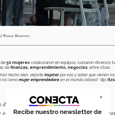
end Woman Monterrey.
r de
50 mujeres
colaboraron en equipos, cursaron diversos ta
eas de
finanzas, emprendimiento, negocios
, entre otras.
 han hecho bien, dejarte
inspirar
por eso y saber que vienen má
mi rol como
mujer emprendedora
en el mundo laboral”
dijo
Itz
×
 de ver a tantas mujeres que están
Recibe nuestro newsletter de
y están emprendiendo juntas” .-
Lumi Velázq