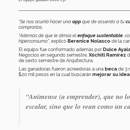
“Se nos ocurrió hacer una
app
que de acuerdo a tu
c
comprarlos.
"Además de que le dimos el
enfoque sustentable
, c
hiperconsumo”
, explicó
Berenice Nolasco
de la ca
El equipo fue conformado además por
Dulce Ayal
Negocios en segundo semestre,
Xóchitl Ramírez
d
de sexto semestre de Arquitectura.
Las ganadoras fueron acreedoras a una
beca
de 3 
$20 mil pesos en la cual buscarán
mejorar su idea
“Anímense (a emprender), que no l
escalar, sino que lo vean como un 