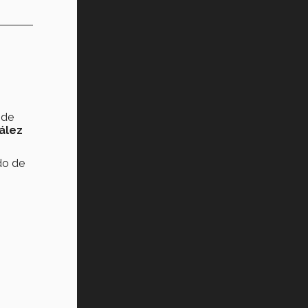
z
de
ález
do de