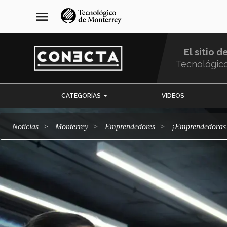
Pasar
navegación
menu
al
principal
contenido
principal
El sitio d
Tecnológic
Menu
CATEGORÍAS
VIDEOS
Comunidad
Noticias
Monterrey
emprendedores
¡Emprendedora