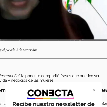
y el pasado 3 de noviembre.
 desempeño?
la ponente compartió frases que pueden ser
vida y negocios de las mujeres.
×
orma en '
Mi riqueza emocional me permite cone
Recibe nuestro newsletter de
lor radica en su apariencia… Realmente hay que reflexionar sobr