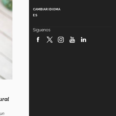
Más que un festival cultural: así es
la magia de VIBRART 2026 (video)
CAMBIAR IDIOMA
ES
Javier Guzmán: investigación con
impacto social (video)
Síguenos
¡México, en el top del mundial de
robótica FIRST 2026! (video)
Vida Tec: Pasión, disciplina y
básquetbol, con Gael Adame
(video)
¿Cómo es el Modelo Educativo
Tec? (video)
Vida Tec: Feminismo e Inteligencia
Artificial, Paola Ricaurte (video)
ural
 un