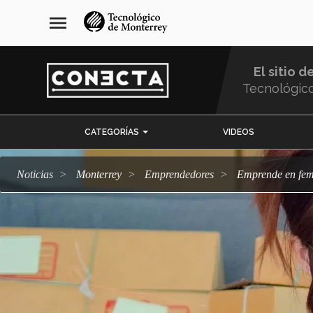
Pasar
navegación
menu
al
principal
contenido
principal
El sitio d
Tecnológic
Menu
CATEGORÍAS
VIDEOS
Comunidad
Noticias
Monterrey
emprendedores
Emprende en fe