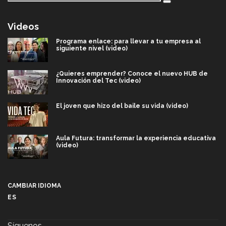
Videos
Programa enlace: para llevar a tu empresa al
siguiente nivel (video)
¿Quieres emprender? Conoce el nuevo HUB de
Innovación del Tec (video)
El joven que hizo del baile su vida (video)
Aula Futura: transformar la experiencia educativa
(video)
Más que un festival cultural: así es la magia de
VIBRART 2026 (video)
CAMBIAR IDIOMA
ES
Javier Guzmán: investigación con impacto social
(video)
Síguenos