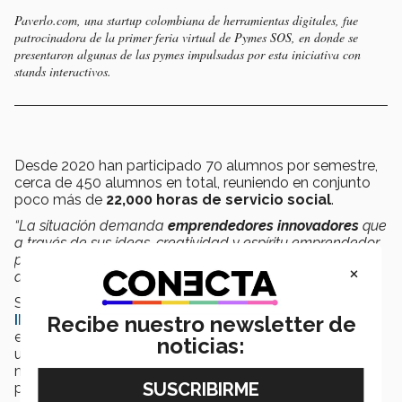
Paverlo.com, una startup colombiana de herramientas digitales, fue
patrocinadora de la primer feria virtual de Pymes SOS, en donde se
presentaron algunas de las pymes impulsadas por esta iniciativa con
stands interactivos.
Desde 2020 han participado 70 alumnos por semestre,
cerca de 450 alumnos en total, reuniendo en conjunto
poco más de
22,000 horas de servicio social
.
“La situación demanda
emprendedores innovadores
que
a través de sus ideas, creatividad y espíritu emprendedor
puedan resolver problemas de manera sostenible y con
×
alto impacto”,
comentó.
Salazar, quien también es
líder del comité pyme
de
INC Mty
, festival y plataforma que busca impulsar el
Recibe nuestro newsletter de
ecosistema del emprendimiento, comentó que este es
noticias:
un
programa diferente
a otros cursos de
mercadotecnia debido al
seguimiento
que se da a los
proyectos.