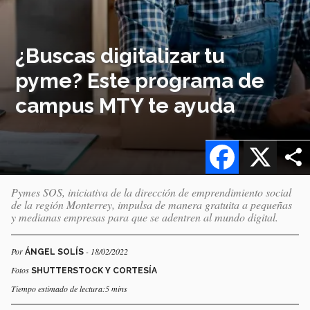
¿Buscas digitalizar tu
pyme? Este programa de
campus MTY te ayuda
Facebook
X
Pymes SOS, iniciativa de la dirección de emprendimiento social
de la región Monterrey, impulsa de manera gratuita a pequeñas
y medianas empresas para que se adentren al mundo digital.
Por
- 18/02/2022
ÁNGEL SOLÍS
Fotos
SHUTTERSTOCK Y CORTESÍA
Tiempo estimado de lectura:5 mins