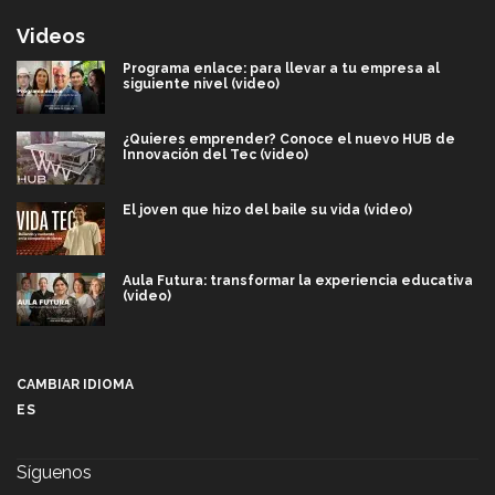
Videos
Programa enlace: para llevar a tu empresa al
siguiente nivel (video)
¿Quieres emprender? Conoce el nuevo HUB de
Innovación del Tec (video)
El joven que hizo del baile su vida (video)
Aula Futura: transformar la experiencia educativa
(video)
Más que un festival cultural: así es la magia de
VIBRART 2026 (video)
CAMBIAR IDIOMA
ES
Javier Guzmán: investigación con impacto social
(video)
Síguenos
¡México, en el top del mundial de robótica FIRST