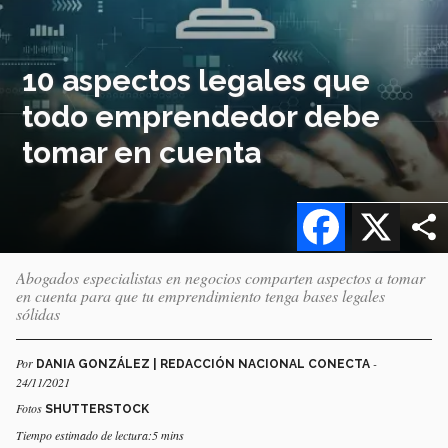
10 aspectos legales que
todo emprendedor debe
tomar en cuenta
Facebook
X
Abogados especialistas en negocios comparten aspectos a tomar
en cuenta para que tu emprendimiento tenga bases legales
sólidas
Por
-
DANIA GONZÁLEZ | REDACCIÓN NACIONAL CONECTA
24/11/2021
Fotos
SHUTTERSTOCK
Tiempo estimado de lectura:5 mins