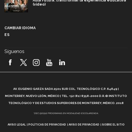
Aula Futura: transformar la experiencia educativa
(video)
Más que un festival cultural: así es la magia de
VIBRART 2026 (video)
CAMBIAR IDIOMA
ES
Javier Guzmán: investigación con impacto social
(video)
Síguenos
¡México, en el top del mundial de robótica FIRST
2026! (video)
Vida Tec: Pasión, disciplina y básquetbol, con Gael
Adame (video)
A
AV. EUGENIO GARZA SADA 2501 SUR COL. TECNOLÓGICO C.P. 64849 |
L
¿Cómo es el Modelo Educativo Tec? (video)
MONTERREY, NUEVO LEÓN, MÉXICO | TEL. +52 (81) 8358-2000 D.R.© INSTITUTO
TECNOLÓGICO Y DE ESTUDIOS SUPERIORES DE MONTERREY, MÉXICO. 2018
Vida Tec: Feminismo e Inteligencia Artificial, Paola
*DEC-520912 PROGRAMAS EN MODALIDAD ESCOLARIZADA.
Ricaurte (video)
AVISO LEGAL
POLÍTICAS DE PRIVACIDAD
AVISO DE PRIVACIDAD
SOBRE EL SITIO