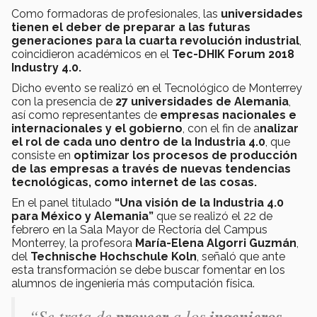
Como formadoras de profesionales, las
universidades
tienen el deber de preparar a las futuras
generaciones para la cuarta revolución industrial
,
coincidieron académicos en el
Tec-DHIK Forum 2018
Industry 4.0.
Dicho evento se realizó en el Tecnológico de Monterrey
con la presencia de
27 universidades de Alemania
,
así como representantes de
empresas nacionales e
internacionales y el gobierno
, con el fin de a
nalizar
el rol de cada uno dentro de la Industria 4.0
, que
consiste en
optimizar los procesos de producción
de las empresas a través de nuevas tendencias
tecnológicas, como internet de las cosas.
En el panel titulado
“Una visión de la Industria 4.0
para México y Alemania”
que se realizó el 22 de
febrero en la Sala Mayor de Rectoría del Campus
Monterrey, la profesora
María-Elena Algorri Guzmán
,
del
Technische Hochschule Koln
, señaló que ante
esta transformación se debe buscar fomentar en los
alumnos de ingeniería más computación física.
“Se trata de
proveer
a los
ingenieros