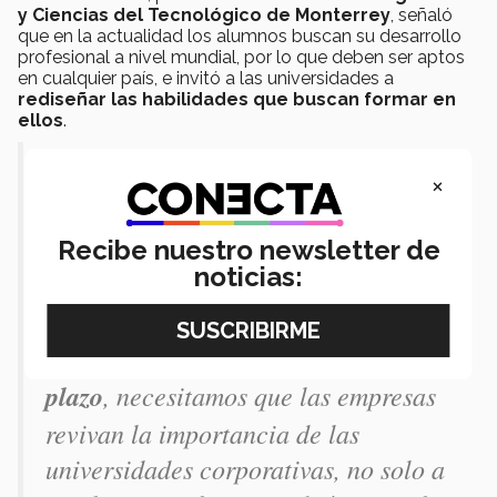
y Ciencias del Tecnológico de Monterrey
, señaló
que en la actualidad los alumnos buscan su desarrollo
profesional a nivel mundial, por lo que deben ser aptos
en cualquier país, e invitó a las universidades a
rediseñar las habilidades que buscan formar en
ellos
.
“Ellos deben demostrarles a la
×
industria que son
capaces de resolver
problemas
y que
son lo
Recibe nuestro newsletter de
noticias:
suficientemente competentes
. Por eso
necesitamos estar preparados para
formarlos en habilidades a largo
plazo
, necesitamos que las empresas
revivan la importancia de las
universidades corporativas, no solo a