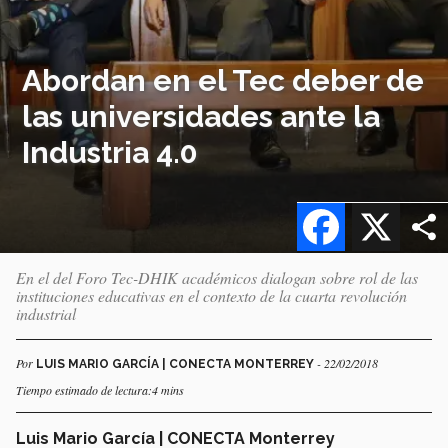
Abordan en el Tec deber de
las universidades ante la
Industria 4.0
Facebook
X
En el del Foro Tec-DHIK académicos dialogan sobre rol de las
instituciones educativas en el contexto de la cuarta revolución
industrial
Por
- 22/02/2018
LUIS MARIO GARCÍA | CONECTA MONTERREY
Tiempo estimado de lectura:4 mins
Luis Mario García | CONECTA Monterrey